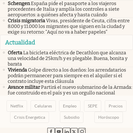
Schengen
España pide el pasaporte a los viajeros
procedentes de Italia y amplía los controles a siete
aeropuertos: a quiénes afecta y hasta cuándo
Crisis migratoria
Vivas, presidente de Ceuta, cifra entre
8.000 y 11.000 los migrantes que siguen en la ciudad y
exige su retorno: “Aquí no va a haber papeles”
Actualidad
Oferta
La bicicleta eléctrica de Decathlon que alcanza
una velocidad de 25km/h y es plegable. Buena, bonita y
barata
Vivienda
Golpe directo a los dueños: los arrendatarios
podrán permanecer para siempre en el alquiler si el
contrato incluye esta cláusula
Avance militar
Partirá el nuevo submarino de la Armada:
fue construido en el país y es un orgullo nacional
Netflix
Celulares
Empleo
SEPE
Precios
Crisis Energetica
Subsidio
Horóscopo
abre en nueva pestaña
abre en nueva pestaña
abre en nueva pestaña
abre en nueva pestaña
abre en nueva pestaña