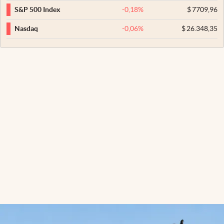
-0,18
%
$
7709,96
S&P 500 Index
-0,06
%
$
26.348,35
Nasdaq