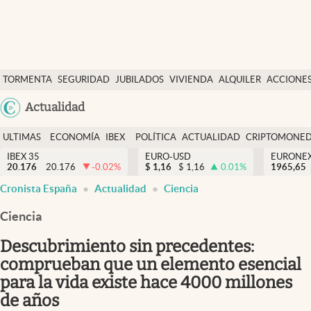
Últimas Noticias
TORMENTA
SEGURIDAD
JUBILADOS
VIVIENDA
ALQUILER
ACCIONE
Economía y finanzas
SOCIAL
Argentina
Actualidad
Política
España
Actualidad
ULTIMAS
ECONOMÍA
IBEX
POLÍTICA
ACTUALIDAD
CRIPTOMONE
México
NOTICIAS
Y
Y
IBEX 35
EURO-USD
EURONE
Criptomonedas
20.176
20.176
-0.02
%
$
1,16
$
1,16
0.01
%
USA
1965,65
FINANZAS
EURO
Cronista España
Actualidad
Ciencia
Colombia
España
Uruguay
Ciencia
Descubrimiento sin precedentes:
comprueban que un elemento esencial
para la vida existe hace 4000 millones
de años