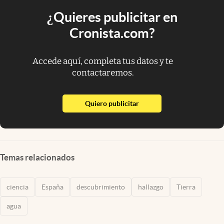
¿Quieres publicitar en
Cronista.com?
Accede aquí, completa tus datos y te
contactaremos.
abre en nueva pestaña
Quiero publicitar
Temas relacionados
ciencia
España
descubrimiento
hallazgo
Tierra
agua