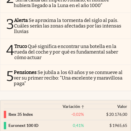
hubiera llegado a la Luna en el año 1000”
3
Alerta
Se aproxima la tormenta del siglo al país.
Cuáles serán las zonas afectadas por las intensas
lluvias
4
Truco
Qué significa encontrar una botella en la
rueda del coche y por qué es fundamental saber
cómo actuar
5
Pensiones
Se jubila a los 63 años y se conmueve al
ver su primer recibo: “Una excelente y maravillosa
paga”
Variación
Valor
-0,02
%
$
20.176,00
Ibex 35 Index
0,41
%
$
1965,65
Euronext 100 ID