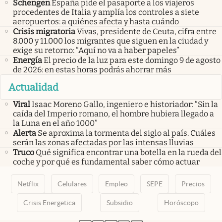
Schengen
España pide el pasaporte a los viajeros
procedentes de Italia y amplía los controles a siete
aeropuertos: a quiénes afecta y hasta cuándo
Crisis migratoria
Vivas, presidente de Ceuta, cifra entre
8.000 y 11.000 los migrantes que siguen en la ciudad y
exige su retorno: “Aquí no va a haber papeles”
Energía
El precio de la luz para este domingo 9 de agosto
de 2026: en estas horas podrás ahorrar más
Actualidad
Viral
Isaac Moreno Gallo, ingeniero e historiador: “Sin la
caída del Imperio romano, el hombre hubiera llegado a
la Luna en el año 1000”
Alerta
Se aproxima la tormenta del siglo al país. Cuáles
serán las zonas afectadas por las intensas lluvias
Truco
Qué significa encontrar una botella en la rueda del
coche y por qué es fundamental saber cómo actuar
Netflix
Celulares
Empleo
SEPE
Precios
Crisis Energetica
Subsidio
Horóscopo