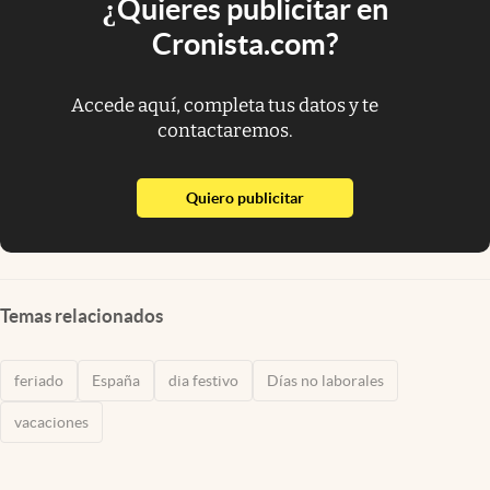
¿Quieres publicitar en
Cronista.com?
Accede aquí, completa tus datos y te
contactaremos.
abre en nueva pestaña
Quiero publicitar
Temas relacionados
feriado
España
dia festivo
Días no laborales
vacaciones