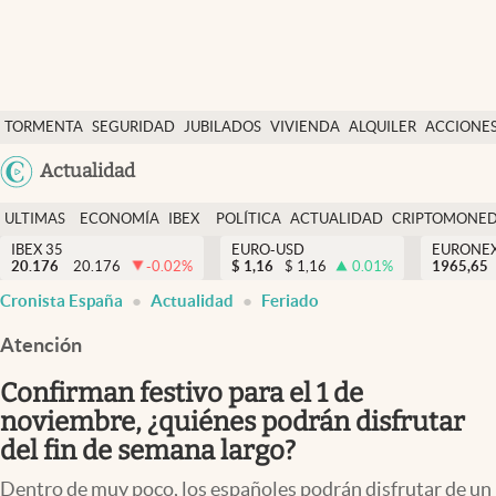
Últimas Noticias
TORMENTA
SEGURIDAD
JUBILADOS
VIVIENDA
ALQUILER
ACCIONE
Economía y finanzas
SOCIAL
Argentina
Actualidad
Política
España
Actualidad
ULTIMAS
ECONOMÍA
IBEX
POLÍTICA
ACTUALIDAD
CRIPTOMONE
México
NOTICIAS
Y
Y
IBEX 35
EURO-USD
EURONE
Criptomonedas
20.176
20.176
-0.02
%
$
1,16
$
1,16
0.01
%
USA
1965,65
FINANZAS
EURO
Cronista España
Actualidad
Feriado
Colombia
España
Uruguay
Atención
Confirman festivo para el 1 de
noviembre, ¿quiénes podrán disfrutar
del fin de semana largo?
Dentro de muy poco, los españoles podrán disfrutar de un