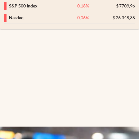
-0,18
%
$
7709,96
S&P 500 Index
-0,06
%
$
26.348,35
Nasdaq