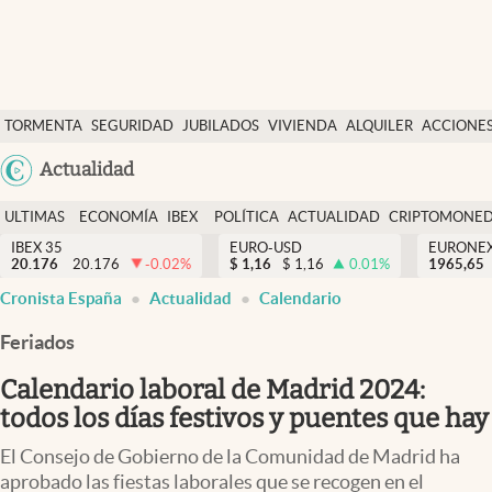
Últimas Noticias
TORMENTA
SEGURIDAD
JUBILADOS
VIVIENDA
ALQUILER
ACCIONE
Economía y finanzas
SOCIAL
Argentina
Actualidad
Política
España
Actualidad
ULTIMAS
ECONOMÍA
IBEX
POLÍTICA
ACTUALIDAD
CRIPTOMONE
México
NOTICIAS
Y
Y
IBEX 35
EURO-USD
EURONE
Criptomonedas
20.176
20.176
-0.02
%
$
1,16
$
1,16
0.01
%
USA
1965,65
FINANZAS
EURO
Cronista España
Actualidad
Calendario
Colombia
España
Uruguay
Feriados
Calendario laboral de Madrid 2024:
todos los días festivos y puentes que hay
El Consejo de Gobierno de la Comunidad de Madrid ha
aprobado las fiestas laborales que se recogen en el