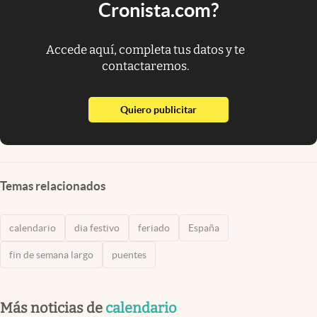
Cronista.com?
Accede aquí, completa tus datos y te
contactaremos.
abre en nueva pestaña
Quiero publicitar
Temas relacionados
calendario
dia festivo
feriado
España
fin de semana largo
puentes
Más noticias de
calendario