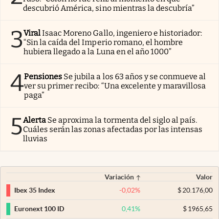
descubrió América, sino mientras la descubría”
3
Viral
Isaac Moreno Gallo, ingeniero e historiador:
“Sin la caída del Imperio romano, el hombre
hubiera llegado a la Luna en el año 1000”
4
Pensiones
Se jubila a los 63 años y se conmueve al
ver su primer recibo: “Una excelente y maravillosa
paga”
5
Alerta
Se aproxima la tormenta del siglo al país.
Cuáles serán las zonas afectadas por las intensas
lluvias
Variación
Valor
-0,02
%
$
20.176,00
Ibex 35 Index
0,41
%
$
1965,65
Euronext 100 ID