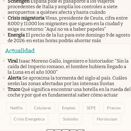
Schengen
España pide el pasaporte a los viajeros
procedentes de Italia y amplía los controles a siete
aeropuertos: a quiénes afecta y hasta cuándo
Crisis migratoria
Vivas, presidente de Ceuta, cifra entre
8.000 y 11.000 los migrantes que siguen en la ciudad y
exige su retorno: “Aquí no va a haber papeles”
Energía
El precio de la luz para este domingo 9 de agosto
de 2026: en estas horas podrás ahorrar más
Actualidad
Viral
Isaac Moreno Gallo, ingeniero e historiador: “Sin la
caída del Imperio romano, el hombre hubiera llegado a
la Luna en el año 1000”
Alerta
Se aproxima la tormenta del siglo al país. Cuáles
serán las zonas afectadas por las intensas lluvias
Truco
Qué significa encontrar una botella en la rueda del
coche y por qué es fundamental saber cómo actuar
Netflix
Celulares
Empleo
SEPE
Precios
Crisis Energetica
Subsidio
Horóscopo