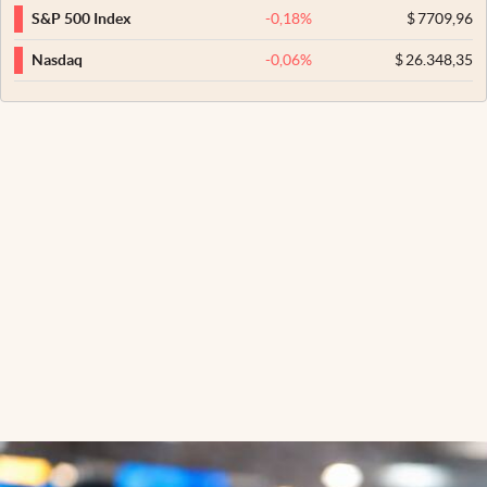
-0,18
%
$
7709,96
S&P 500 Index
-0,06
%
$
26.348,35
Nasdaq