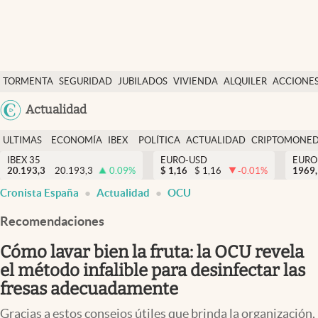
Últimas Noticias
TORMENTA
SEGURIDAD
JUBILADOS
VIVIENDA
ALQUILER
ACCIONE
Economía y finanzas
SOCIAL
Argentina
Actualidad
Política
España
Actualidad
ULTIMAS
ECONOMÍA
IBEX
POLÍTICA
ACTUALIDAD
CRIPTOMONE
México
NOTICIAS
Y
Y
IBEX 35
EURO-USD
EURO
Criptomonedas
20.193,3
20.193,3
0.09
%
$
1,16
$
1,16
-0.01
%
USA
1969,
FINANZAS
EURO
Cronista España
Actualidad
OCU
Colombia
España
Uruguay
Recomendaciones
Cómo lavar bien la fruta: la OCU revela
el método infalible para desinfectar las
fresas adecuadamente
Gracias a estos consejos útiles que brinda la organización,