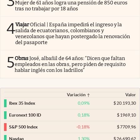
3
Mujer de 61 años logra una pensión de 850 euros
tras no trabajar por 18 años
4
Viajar
Oficial | España impedirá el ingreso y la
salida de ecuatorianos, colombianos y
venezolanos que hayan postergado la renovación
del pasaporte
5
Obras
José, albañil de 64 años: “Dicen que faltan
empleados en las obras, pero piden de requisito
hablar inglés con los ladrillos”
Variación
Valor
0,09
%
$
20.193,30
Ibex 35 Index
0,18
%
$
1969,10
Euronext 100 ID
-0,18
%
$
7709,96
S&P 500 Index
1,30
%
$
26.690,62
Nasdaq