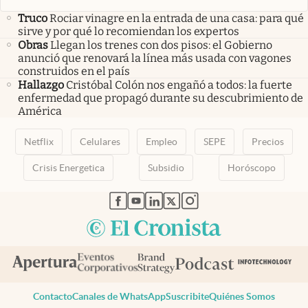
Truco
Rociar vinagre en la entrada de una casa: para qué
sirve y por qué lo recomiendan los expertos
Obras
Llegan los trenes con dos pisos: el Gobierno
anunció que renovará la línea más usada con vagones
construidos en el país
Hallazgo
Cristóbal Colón nos engañó a todos: la fuerte
enfermedad que propagó durante su descubrimiento de
América
Netflix
Celulares
Empleo
SEPE
Precios
Crisis Energetica
Subsidio
Horóscopo
abre en nueva pestaña
abre en nueva pestaña
abre en nueva pestaña
abre en nueva pestaña
abre en nueva pestaña
Contacto
Canales de WhatsApp
Suscribite
Quiénes Somos