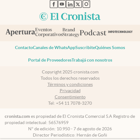
abre en nueva pestaña
abre en nueva pestaña
abre en nueva pestaña
abre en nueva pestaña
abre en nueva pestaña
Contacto
Canales de WhatsApp
Suscribite
Quiénes Somos
Portal de Proveedores
Trabajá con nosotros
Copyright 2025 cronista.com
Todos los derechos reservados
Términos y condiciones
Privacidad
Consentimiento
Tel:
+54 11 7078-3270
cronista.com
es propiedad de El Cronista Comercial S.A Registro de
propiedad intelectual: 56576959
N° de edición: 10.950 - 7 de agosto de 2026
Director Periodístico: Hernán de Goñi