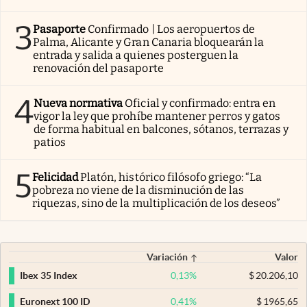
3
Pasaporte
Confirmado | Los aeropuertos de
Palma, Alicante y Gran Canaria bloquearán la
entrada y salida a quienes posterguen la
renovación del pasaporte
4
Nueva normativa
Oficial y confirmado: entra en
vigor la ley que prohíbe mantener perros y gatos
de forma habitual en balcones, sótanos, terrazas y
patios
5
Felicidad
Platón, histórico filósofo griego: “La
pobreza no viene de la disminución de las
riquezas, sino de la multiplicación de los deseos”
Variación
Valor
0,13
%
$
20.206,10
Ibex 35 Index
0,41
%
$
1965,65
Euronext 100 ID