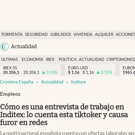
Últimas Noticias
TORMENTA
SEGURIDAD
JUBILADOS
VIVIENDA
ALQUILER
ACCIONE
Economía y finanzas
SOCIAL
Argentina
Actualidad
Política
España
Actualidad
ULTIMAS
ECONOMÍA
IBEX
POLÍTICA
ACTUALIDAD
CRIPTOMONE
México
NOTICIAS
Y
Y
IBEX 35
EURO-USD
EURO
Criptomonedas
20.206,1
20.206,1
0.13
%
$
1,16
$
1,16
0.35
%
USA
1965,
FINANZAS
EURO
Cronista España
Actualidad
Inditex
Colombia
España
Uruguay
Empleos
Cómo es una entrevista de trabajo en
Inditex: lo cuenta esta tiktoker y causa
furor en redes
La multinacional española cuenta con ofertas laborales en