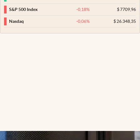
-0,18
%
$
7709,96
S&P 500 Index
-0,06
%
$
26.348,35
Nasdaq