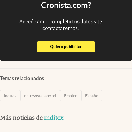
Cronista.com?
Accede aquí, completa tus datos y te
contactaremos.
abre en nueva pestaña
Quiero publicitar
Temas relacionados
Inditex
entrevista laboral
Empleo
España
Más noticias de
Inditex