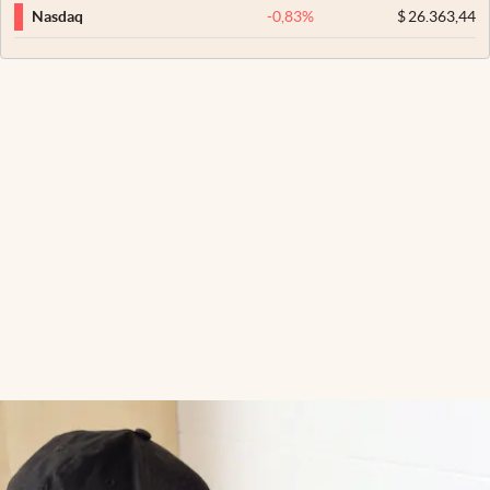
-0,83
%
$
26.363,44
Nasdaq