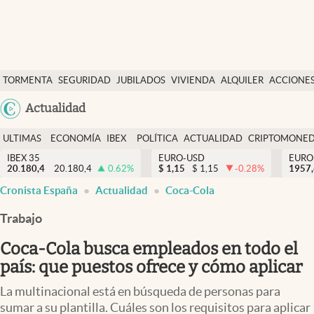
Últimas Noticias
TORMENTA
SEGURIDAD
JUBILADOS
VIVIENDA
ALQUILER
ACCIONE
Economía y finanzas
SOCIAL
Argentina
Actualidad
Política
España
Actualidad
ULTIMAS
ECONOMÍA
IBEX
POLÍTICA
ACTUALIDAD
CRIPTOMONE
México
NOTICIAS
Y
Y
IBEX 35
EURO-USD
EURO
Criptomonedas
20.180,4
20.180,4
0.62
%
$
1,15
$
1,15
-0.28
%
USA
1957
FINANZAS
EURO
Cronista España
Actualidad
Coca-Cola
Colombia
España
Uruguay
Trabajo
Coca-Cola busca empleados en todo el
país: que puestos ofrece y cómo aplicar
La multinacional está en búsqueda de personas para
sumar a su plantilla. Cuáles son los requisitos para aplicar