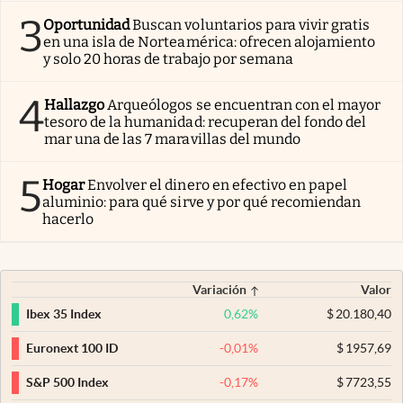
3
Oportunidad
Buscan voluntarios para vivir gratis
en una isla de Norteamérica: ofrecen alojamiento
y solo 20 horas de trabajo por semana
4
Hallazgo
Arqueólogos se encuentran con el mayor
tesoro de la humanidad: recuperan del fondo del
mar una de las 7 maravillas del mundo
5
Hogar
Envolver el dinero en efectivo en papel
aluminio: para qué sirve y por qué recomiendan
hacerlo
Variación
Valor
0,62
%
$
20.180,40
Ibex 35 Index
-0,01
%
$
1957,69
Euronext 100 ID
-0,17
%
$
7723,55
S&P 500 Index