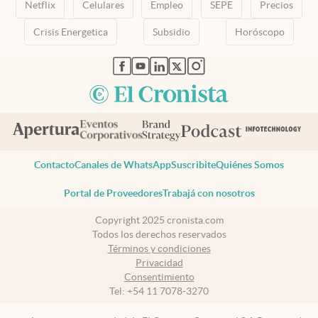
Netflix
Celulares
Empleo
SEPE
Precios
Crisis Energetica
Subsidio
Horóscopo
abre en nueva pestaña
abre en nueva pestaña
abre en nueva pestaña
abre en nueva pestaña
abre en nueva pestaña
Contacto
Canales de WhatsApp
Suscribite
Quiénes Somos
Portal de Proveedores
Trabajá con nosotros
Copyright 2025 cronista.com
Todos los derechos reservados
Términos y condiciones
Privacidad
Consentimiento
Tel:
+54 11 7078-3270