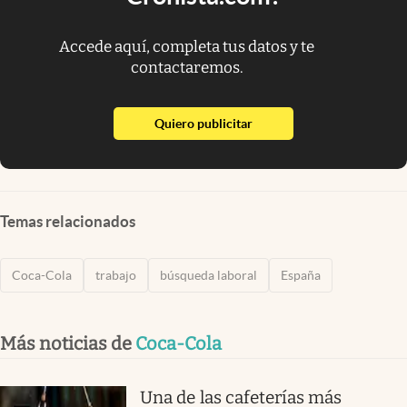
Accede aquí, completa tus datos y te
contactaremos.
abre en nueva pestaña
Quiero publicitar
Temas relacionados
Coca-Cola
trabajo
búsqueda laboral
España
Más noticias de
Coca-Cola
Una de las cafeterías más