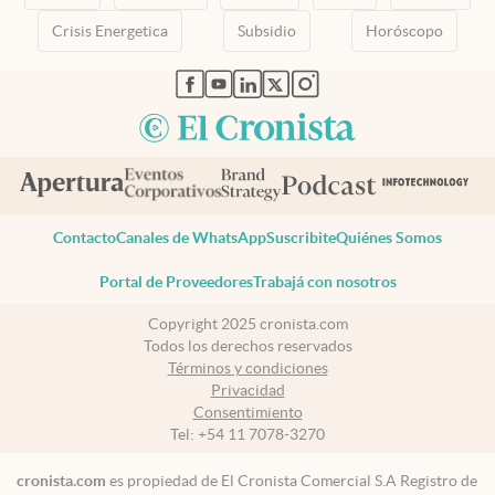
Crisis Energetica
Subsidio
Horóscopo
abre en nueva pestaña
abre en nueva pestaña
abre en nueva pestaña
abre en nueva pestaña
abre en nueva pestaña
Contacto
Canales de WhatsApp
Suscribite
Quiénes Somos
Portal de Proveedores
Trabajá con nosotros
Copyright 2025 cronista.com
Todos los derechos reservados
Términos y condiciones
Privacidad
Consentimiento
Tel:
+54 11 7078-3270
cronista.com
es propiedad de El Cronista Comercial S.A Registro de