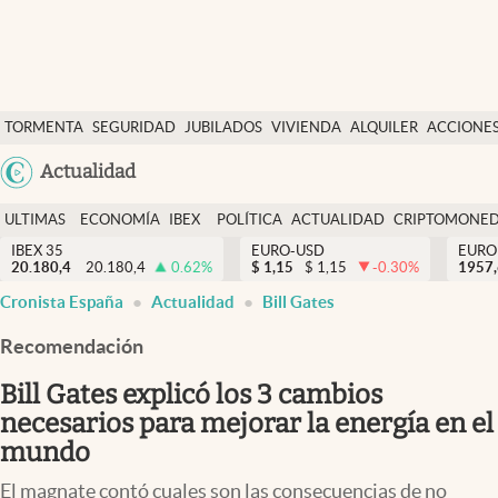
Últimas Noticias
TORMENTA
SEGURIDAD
JUBILADOS
VIVIENDA
ALQUILER
ACCIONE
Economía y finanzas
SOCIAL
Argentina
Actualidad
Política
España
Actualidad
ULTIMAS
ECONOMÍA
IBEX
POLÍTICA
ACTUALIDAD
CRIPTOMONE
México
NOTICIAS
Y
Y
IBEX 35
EURO-USD
EURO
Criptomonedas
20.180,4
20.180,4
0.62
%
$
1,15
$
1,15
-0.30
%
USA
1957
FINANZAS
EURO
Cronista España
Actualidad
Bill Gates
Colombia
España
Uruguay
Recomendación
Bill Gates explicó los 3 cambios
necesarios para mejorar la energía en el
mundo
El magnate contó cuales son las consecuencias de no