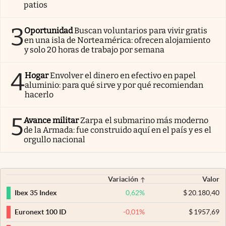
patios
3
Oportunidad
Buscan voluntarios para vivir gratis
en una isla de Norteamérica: ofrecen alojamiento
y solo 20 horas de trabajo por semana
4
Hogar
Envolver el dinero en efectivo en papel
aluminio: para qué sirve y por qué recomiendan
hacerlo
5
Avance militar
Zarpa el submarino más moderno
de la Armada: fue construido aquí en el país y es el
orgullo nacional
Variación
Valor
0,62
%
$
20.180,40
Ibex 35 Index
-0,01
%
$
1957,69
Euronext 100 ID