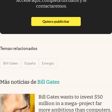
Accede aquí, completa tus datos y te
contactaremos.
abre en nueva pestaña
Quiero publicitar
Temas relacionados
Bill Gates
España
Energía
Más noticias de
Bill Gates
Bill Gates wants to invest $50
million in a mega-project far
more ambitious than computers,