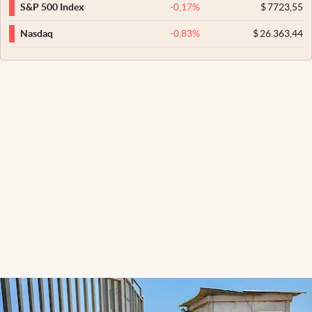
-0,17
%
$
7723,55
S&P 500 Index
-0,83
%
$
26.363,44
Nasdaq