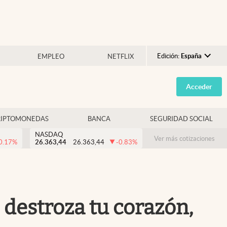
Edición:
España
EMPLEO
NETFLIX
Argentina
Acceder
España
México
RIPTOMONEDAS
BANCA
SEGURIDAD SOCIAL
USA
NASDAQ
Colombia
Ver más cotizaciones
0.17
%
26.363,44
26.363,44
-0.83
%
Uruguay
o destroza tu corazón,