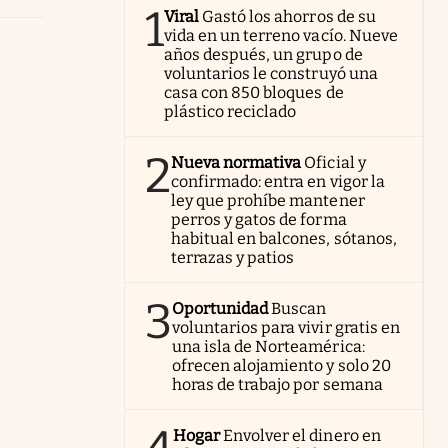
1
Viral
Gastó los ahorros de su
vida en un terreno vacío. Nueve
años después, un grupo de
voluntarios le construyó una
casa con 850 bloques de
plástico reciclado
2
Nueva normativa
Oficial y
confirmado: entra en vigor la
ley que prohíbe mantener
perros y gatos de forma
habitual en balcones, sótanos,
terrazas y patios
3
Oportunidad
Buscan
voluntarios para vivir gratis en
una isla de Norteamérica:
ofrecen alojamiento y solo 20
horas de trabajo por semana
Hogar
Envolver el dinero en