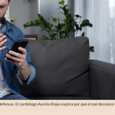
efensas. El cardiólogo Aurelio Rojas explica por qué el mal descanso