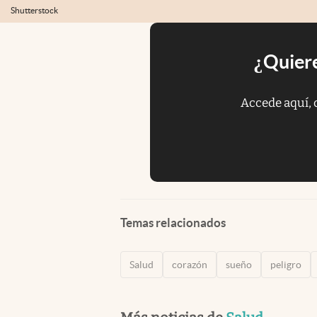
Shutterstock
¿Quiere
Accede aquí, 
Temas relacionados
Salud
corazón
sueño
peligro