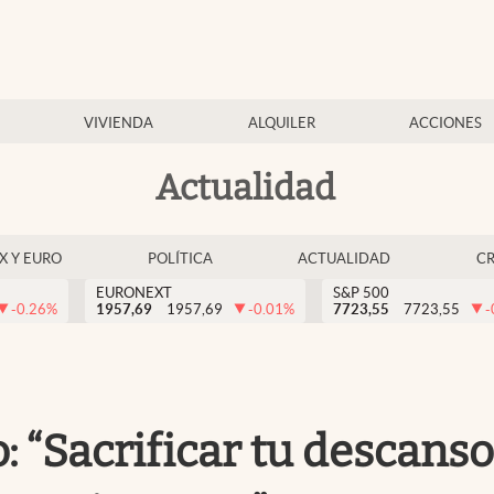
VIVIENDA
ALQUILER
ACCIONES
Actualidad
EX Y EURO
POLÍTICA
ACTUALIDAD
C
EURONEXT
S&P 500
-0.26
%
1957,69
1957,69
-0.01
%
7723,55
7723,55
-
o: “Sacrificar tu descans