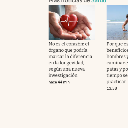
Más noticias de
Salud
No es el corazón: el
Por que e
órgano que podría
beneficio
marcar la diferencia
hombres 
en la longevidad,
caminar e
según una nueva
patas y p
investigación
tiempo se
practicar
hace 44 min
13:58