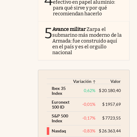
4
efectivo en papel aluminio:
para qué sirve y por qué
recomiendan hacerlo
5
Avance militar
Zarpa el
submarino más moderno de la
Armada: fue construido aquí
en el país y es el orgullo
nacional
Variación
Valor
Ibex 35
0,62
%
$
20.180,40
Index
Euronext
-0,01
%
$
1957,69
100 ID
S&P 500
-0,17
%
$
7723,55
Index
-0,83
%
$
26.363,44
Nasdaq