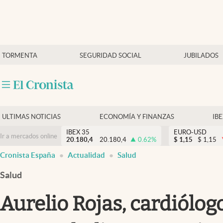
Últimas Noticias
TORMENTA
SEGURIDAD SOCIAL
JUBILADOS
Economía y finanzas
Política
Actualidad
Criptomonedas
ULTIMAS NOTICIAS
ECONOMÍA Y FINANZAS
IB
IBEX 35
EURO-USD
Ir a mercados online
20.180,4
20.180,4
0.62
%
$
1,15
$
1,15
Cronista España
Actualidad
Salud
Salud
Aurelio Rojas, cardiólog