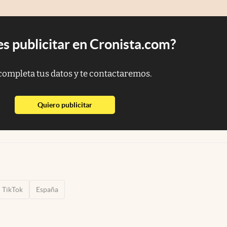
s publicitar en Cronista.com?
completa tus datos y te contactaremos.
abre en nueva pestaña
Quiero publicitar
TikTok
España