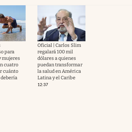
s
Oficial | Carlos Slim
so para
regalará 100 mil
y mujeres
dólares a quienes
n cuatro
puedan transformar
or cuánto
la salud en América
 debería
Latina y el Caribe
12:37