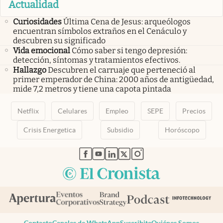
Actualidad
Curiosidades
Última Cena de Jesus: arqueólogos
encuentran símbolos extraños en el Cenáculo y
descubren su significado
Vida emocional
Cómo saber si tengo depresión:
detección, síntomas y tratamientos efectivos.
Hallazgo
Descubren el carruaje que perteneció al
primer emperador de China: 2000 años de antigüedad,
mide 7,2 metros y tiene una capota pintada
Netflix
Celulares
Empleo
SEPE
Precios
Crisis Energetica
Subsidio
Horóscopo
abre en nueva pestaña
abre en nueva pestaña
abre en nueva pestaña
abre en nueva pestaña
abre en nueva pestaña