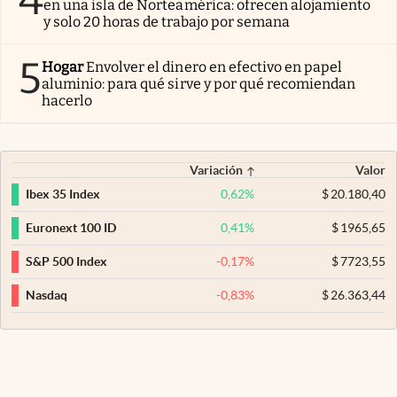
en una isla de Norteamérica: ofrecen alojamiento
y solo 20 horas de trabajo por semana
5
Hogar
Envolver el dinero en efectivo en papel
aluminio: para qué sirve y por qué recomiendan
hacerlo
Variación
Valor
0,62
%
$
20.180,40
Ibex 35 Index
0,41
%
$
1965,65
Euronext 100 ID
-0,17
%
$
7723,55
S&P 500 Index
-0,83
%
$
26.363,44
Nasdaq