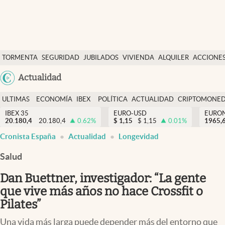
Últimas Noticias
TORMENTA
SEGURIDAD
JUBILADOS
VIVIENDA
ALQUILER
ACCIONE
Economía y finanzas
SOCIAL
Argentina
Actualidad
Política
España
Actualidad
ULTIMAS
ECONOMÍA
IBEX
POLÍTICA
ACTUALIDAD
CRIPTOMONE
México
NOTICIAS
Y
Y
IBEX 35
EURO-USD
EURO
Criptomonedas
20.180,4
20.180,4
0.62
%
$
1,15
$
1,15
0.01
%
USA
1965,
FINANZAS
EURO
Cronista España
Actualidad
Longevidad
Colombia
España
Uruguay
Salud
Dan Buettner, investigador: “La gente
que vive más años no hace Crossfit o
Pilates”
Una vida más larga puede depender más del entorno que