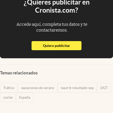
¿Quieres publicitar en
Cronista.com?
Accede aquí, completa tus datos y te
contactaremos.
abre en nueva pestaña
Quiero publicitar
Temas relacionados
Tráfico
vacaciones de verano
naut-b-resultado-esp
DGT
coche
España