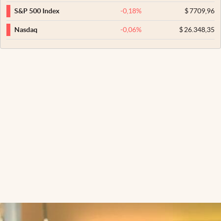
-0,18
%
$
7709,96
S&P 500 Index
-0,06
%
$
26.348,35
Nasdaq