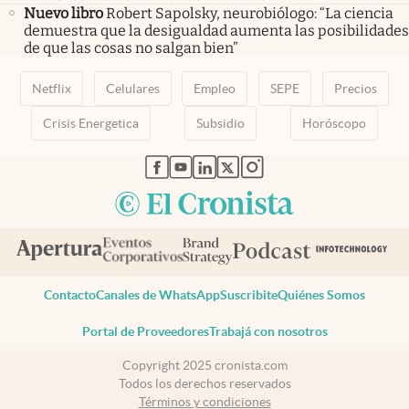
Nuevo libro
Robert Sapolsky, neurobiólogo: “La ciencia
demuestra que la desigualdad aumenta las posibilidades
de que las cosas no salgan bien”
Netflix
Celulares
Empleo
SEPE
Precios
Crisis Energetica
Subsidio
Horóscopo
abre en nueva pestaña
abre en nueva pestaña
abre en nueva pestaña
abre en nueva pestaña
abre en nueva pestaña
Contacto
Canales de WhatsApp
Suscribite
Quiénes Somos
Portal de Proveedores
Trabajá con nosotros
Copyright 2025 cronista.com
Todos los derechos reservados
Términos y condiciones