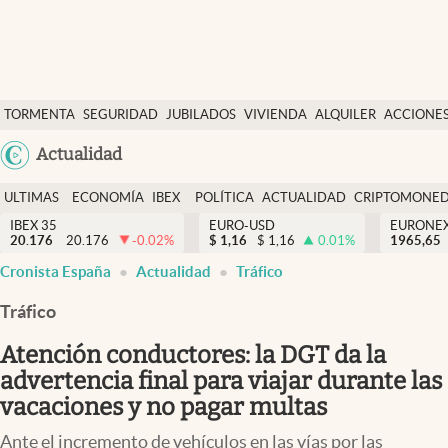
Últimas Noticias
TORMENTA
SEGURIDAD
JUBILADOS
VIVIENDA
ALQUILER
ACCIONE
Economía y finanzas
SOCIAL
Argentina
Actualidad
Política
España
Actualidad
ULTIMAS
ECONOMÍA
IBEX
POLÍTICA
ACTUALIDAD
CRIPTOMONE
México
NOTICIAS
Y
Y
IBEX 35
EURO-USD
EURONE
Criptomonedas
20.176
20.176
-0.02
%
$
1,16
$
1,16
0.01
%
USA
1965,65
FINANZAS
EURO
Cronista España
Actualidad
Tráfico
Colombia
España
Uruguay
Tráfico
Atención conductores: la DGT da la
advertencia final para viajar durante las
vacaciones y no pagar multas
Ante el incremento de vehículos en las vías por las