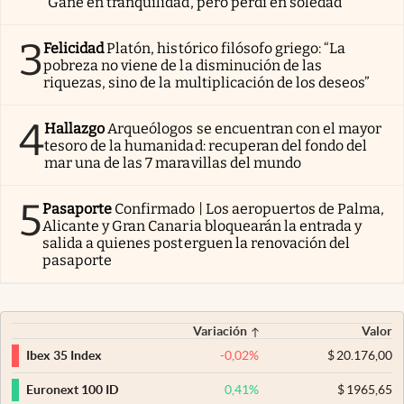
“Gané en tranquilidad, pero perdí en soledad”
3
Felicidad
Platón, histórico filósofo griego: “La
pobreza no viene de la disminución de las
riquezas, sino de la multiplicación de los deseos”
4
Hallazgo
Arqueólogos se encuentran con el mayor
tesoro de la humanidad: recuperan del fondo del
mar una de las 7 maravillas del mundo
5
Pasaporte
Confirmado | Los aeropuertos de Palma,
Alicante y Gran Canaria bloquearán la entrada y
salida a quienes posterguen la renovación del
pasaporte
Variación
Valor
-0,02
%
$
20.176,00
Ibex 35 Index
0,41
%
$
1965,65
Euronext 100 ID