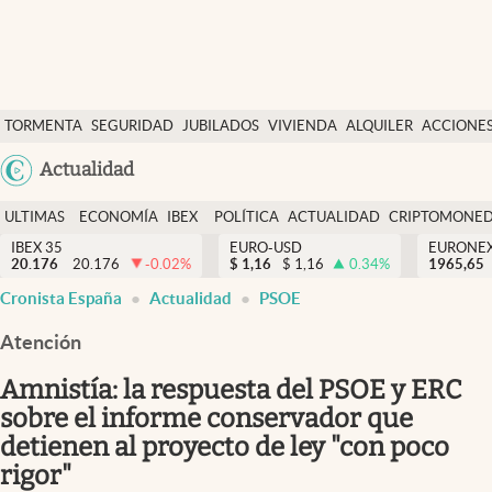
Últimas Noticias
TORMENTA
SEGURIDAD
JUBILADOS
VIVIENDA
ALQUILER
ACCIONE
Economía y finanzas
SOCIAL
Argentina
Actualidad
Política
España
Actualidad
ULTIMAS
ECONOMÍA
IBEX
POLÍTICA
ACTUALIDAD
CRIPTOMONE
México
NOTICIAS
Y
Y
IBEX 35
EURO-USD
EURONE
Criptomonedas
20.176
20.176
-0.02
%
$
1,16
$
1,16
0.34
%
USA
1965,65
FINANZAS
EURO
Cronista España
Actualidad
PSOE
Colombia
España
Uruguay
Atención
Amnistía: la respuesta del PSOE y ERC
sobre el informe conservador que
detienen al proyecto de ley "con poco
rigor"