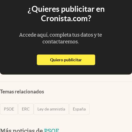
¿Quieres publicitar en
Cronista.com?
Accede aquí, completa tus datos y te
contactaremos.
abre en nueva pestaña
Quiero publicitar
Temas relacionados
PSOE
ERC
Ley de amnistía
España
Más noticias de
PSOE