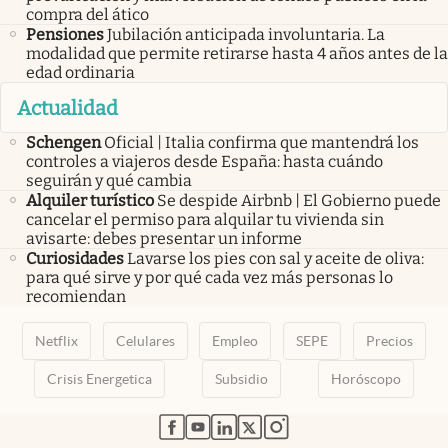
compra del ático
Pensiones
Jubilación anticipada involuntaria. La
modalidad que permite retirarse hasta 4 años antes de la
edad ordinaria
Actualidad
Schengen
Oficial | Italia confirma que mantendrá los
controles a viajeros desde España: hasta cuándo
seguirán y qué cambia
Alquiler turístico
Se despide Airbnb | El Gobierno puede
cancelar el permiso para alquilar tu vivienda sin
avisarte: debes presentar un informe
Curiosidades
Lavarse los pies con sal y aceite de oliva:
para qué sirve y por qué cada vez más personas lo
recomiendan
Netflix
Celulares
Empleo
SEPE
Precios
Crisis Energetica
Subsidio
Horóscopo
abre en nueva pestaña
abre en nueva pestaña
abre en nueva pestaña
abre en nueva pestaña
abre en nueva pestaña