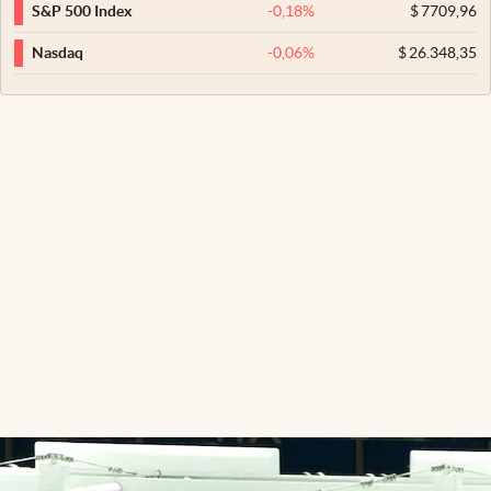
-0,18
%
$
7709,96
S&P 500 Index
-0,06
%
$
26.348,35
Nasdaq