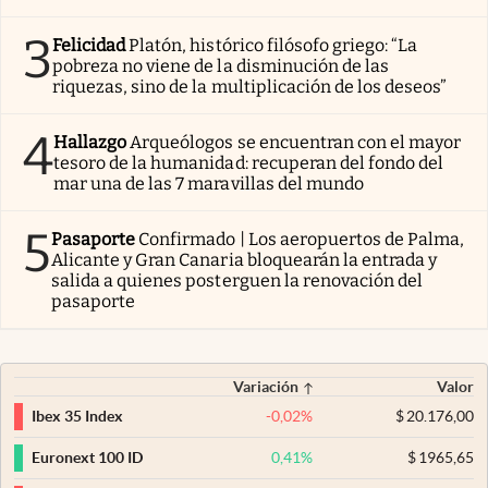
3
Felicidad
Platón, histórico filósofo griego: “La
pobreza no viene de la disminución de las
riquezas, sino de la multiplicación de los deseos”
4
Hallazgo
Arqueólogos se encuentran con el mayor
tesoro de la humanidad: recuperan del fondo del
mar una de las 7 maravillas del mundo
5
Pasaporte
Confirmado | Los aeropuertos de Palma,
Alicante y Gran Canaria bloquearán la entrada y
salida a quienes posterguen la renovación del
pasaporte
Variación
Valor
-0,02
%
$
20.176,00
Ibex 35 Index
0,41
%
$
1965,65
Euronext 100 ID