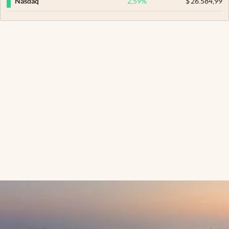
2,59
%
$
26.584,99
Nasdaq