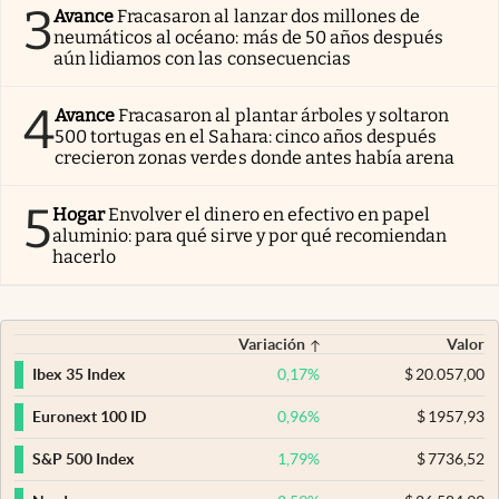
3
Avance
Fracasaron al lanzar dos millones de
neumáticos al océano: más de 50 años después
aún lidiamos con las consecuencias
4
Avance
Fracasaron al plantar árboles y soltaron
500 tortugas en el Sahara: cinco años después
crecieron zonas verdes donde antes había arena
5
Hogar
Envolver el dinero en efectivo en papel
aluminio: para qué sirve y por qué recomiendan
hacerlo
Variación
Valor
0,17
%
$
20.057,00
Ibex 35 Index
0,96
%
$
1957,93
Euronext 100 ID
1,79
%
$
7736,52
S&P 500 Index