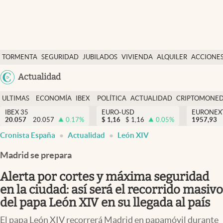
Últimas Noticias
TORMENTA
SEGURIDAD
JUBILADOS
VIVIENDA
ALQUILER
ACCIONE
Economía y finanzas
SOCIAL
Argentina
Actualidad
Política
España
Actualidad
ULTIMAS
ECONOMÍA
IBEX
POLÍTICA
ACTUALIDAD
CRIPTOMONE
México
NOTICIAS
Y
Y
IBEX 35
EURO-USD
EURONEX
Criptomonedas
20.057
20.057
0.17
%
$
1,16
$
1,16
0.05
%
1957,93
USA
FINANZAS
EURO
Cronista España
Actualidad
León XIV
Colombia
España
Uruguay
Madrid se prepara
Alerta por cortes y máxima seguridad
en la ciudad: así será el recorrido masivo
del papa León XIV en su llegada al país
El papa León XIV recorrerá Madrid en papamóvil durante