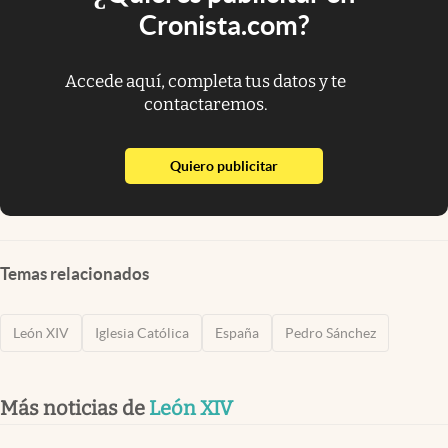
Cronista.com?
Accede aquí, completa tus datos y te
contactaremos.
abre en nueva pestaña
Quiero publicitar
Temas relacionados
León XIV
Iglesia Católica
España
Pedro Sánchez
Más noticias de
León XIV