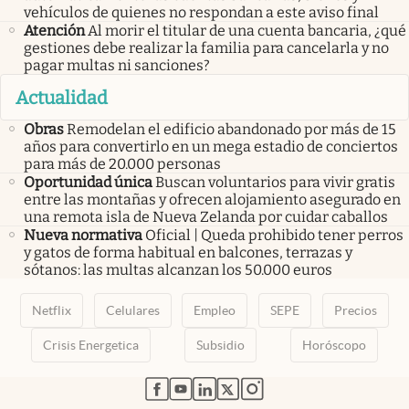
vehículos de quienes no respondan a este aviso final
Atención
Al morir el titular de una cuenta bancaria, ¿qué
gestiones debe realizar la familia para cancelarla y no
pagar multas ni sanciones?
Actualidad
Obras
Remodelan el edificio abandonado por más de 15
años para convertirlo en un mega estadio de conciertos
para más de 20.000 personas
Oportunidad única
Buscan voluntarios para vivir gratis
entre las montañas y ofrecen alojamiento asegurado en
una remota isla de Nueva Zelanda por cuidar caballos
Nueva normativa
Oficial | Queda prohibido tener perros
y gatos de forma habitual en balcones, terrazas y
sótanos: las multas alcanzan los 50.000 euros
Netflix
Celulares
Empleo
SEPE
Precios
Crisis Energetica
Subsidio
Horóscopo
abre en nueva pestaña
abre en nueva pestaña
abre en nueva pestaña
abre en nueva pestaña
abre en nueva pestaña