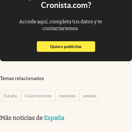
Cronista.com?
Accede aquí, completa tus datos y te
contactaremos.
abre en nueva pestaña
Quiero publicitar
Temas relacionados
España
Coleccionismo
monedas
pesetas
Más noticias de
España