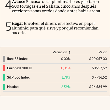
4
Avance
Fracasaron al plantar árboles y soltaron
500 tortugas en el Sahara: cinco años después
crecieron zonas verdes donde antes había arena
5
Hogar
Envolver el dinero en efectivo en papel
aluminio: para qué sirve y por qué recomiendan
hacerlo
Variación
Valor
0,00
%
$
20.057,00
Ibex 35 Index
-0,01
%
$
1957,69
Euronext 100 ID
1,79
%
$
7736,52
S&P 500 Index
2,59
%
$
26.584,99
Nasdaq