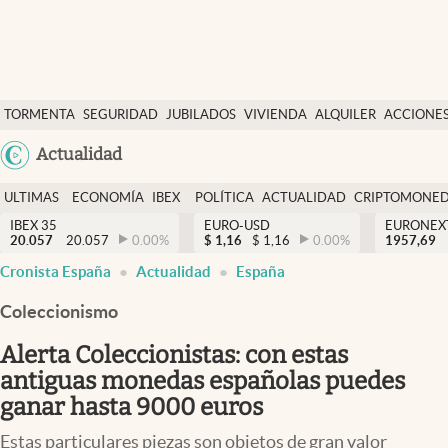
Últimas Noticias
TORMENTA
SEGURIDAD
JUBILADOS
VIVIENDA
ALQUILER
ACCIONE
Economía y finanzas
SOCIAL
Argentina
Actualidad
Política
España
Actualidad
ULTIMAS
ECONOMÍA
IBEX
POLÍTICA
ACTUALIDAD
CRIPTOMONE
México
NOTICIAS
Y
Y
IBEX 35
EURO-USD
EURONEX
Criptomonedas
20.057
20.057
0.00
%
$
1,16
$
1,16
0.00
%
1957,69
USA
FINANZAS
EURO
Cronista España
Actualidad
España
Colombia
España
Uruguay
Coleccionismo
Alerta Coleccionistas: con estas
antiguas monedas españolas puedes
ganar hasta 9000 euros
Estas particulares piezas son objetos de gran valor