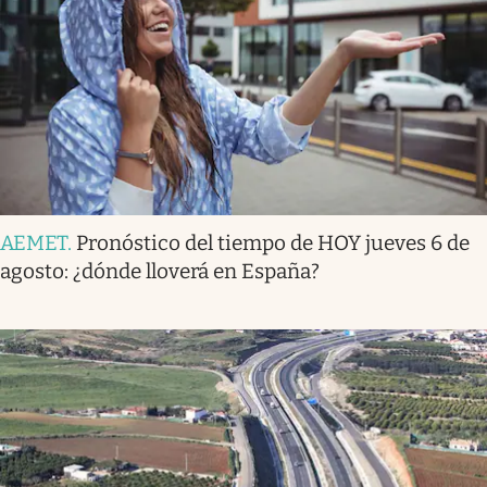
AEMET
.
Pronóstico del tiempo de HOY jueves 6 de
agosto: ¿dónde lloverá en España?