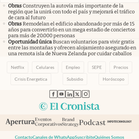
Obras
Construyen la autovía más importante de la
región que la unirá con todo el país y mejorará el tráfico
de cara al futuro
Obras
Remodelan el edificio abandonado por más de 15
años para convertirlo en un mega estadio de conciertos
para más de 20.000 personas
Oportunidad única
Buscan voluntarios para vivir gratis
entre las montañas y ofrecen alojamiento asegurado en
una remota isla de Nueva Zelanda por cuidar caballos
Netflix
Celulares
Empleo
SEPE
Precios
Crisis Energetica
Subsidio
Horóscopo
abre en nueva pestaña
abre en nueva pestaña
abre en nueva pestaña
abre en nueva pestaña
abre en nueva pestaña
Contacto
Canales de WhatsApp
Suscribite
Quiénes Somos