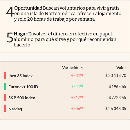
4
Oportunidad
Buscan voluntarios para vivir gratis
en una isla de Norteamérica: ofrecen alojamiento
y solo 20 horas de trabajo por semana
5
Hogar
Envolver el dinero en efectivo en papel
aluminio: para qué sirve y por qué recomiendan
hacerlo
Variación
Valor
-0,31
%
$
20.118,70
Ibex 35 Index
0,41
%
$
1965,65
Euronext 100 ID
-0,17
%
$
7723,55
S&P 500 Index
-0,06
%
$
26.348,35
Nasdaq