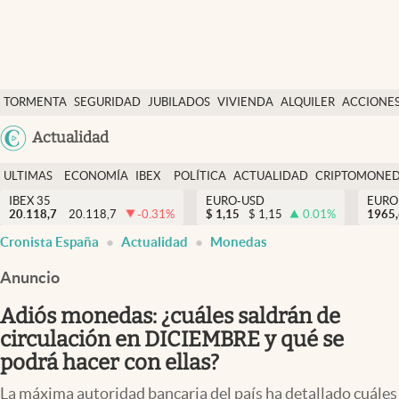
Últimas Noticias
TORMENTA
SEGURIDAD
JUBILADOS
VIVIENDA
ALQUILER
ACCIONE
Economía y finanzas
SOCIAL
Argentina
Actualidad
Política
España
Actualidad
ULTIMAS
ECONOMÍA
IBEX
POLÍTICA
ACTUALIDAD
CRIPTOMONE
México
NOTICIAS
Y
Y
IBEX 35
EURO-USD
EURO
Criptomonedas
20.118,7
20.118,7
-0.31
%
$
1,15
$
1,15
0.01
%
USA
1965
FINANZAS
EURO
Cronista España
Actualidad
Monedas
Colombia
España
Uruguay
Anuncio
Adiós monedas: ¿cuáles saldrán de
circulación en DICIEMBRE y qué se
podrá hacer con ellas?
La máxima autoridad bancaria del país ha detallado cuáles