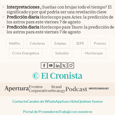
Interpretaciones
¿Sueñas con brujas todo el tiempo? El
significado y por qué podría ser una revelación clave
Predicción diaria
Horóscopo para Aries: la predicción de
los astros para este viernes 7 de agosto
Predicción diaria
Horóscopo para Tauro: la predicción de
los astros para este viernes 7 de agosto
Netflix
Celulares
Empleo
SEPE
Precios
Crisis Energetica
Subsidio
Horóscopo
abre en nueva pestaña
abre en nueva pestaña
abre en nueva pestaña
abre en nueva pestaña
abre en nueva pestaña
Contacto
Canales de WhatsApp
Suscribite
Quiénes Somos
Portal de Proveedores
Trabajá con nosotros