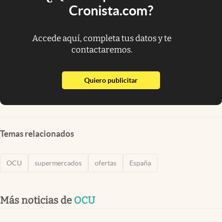
Cronista.com?
Accede aquí, completa tus datos y te
contactaremos.
abre en nueva pestaña
Quiero publicitar
Temas relacionados
OCU
supermercados
ofertas
España
Más noticias de
OCU