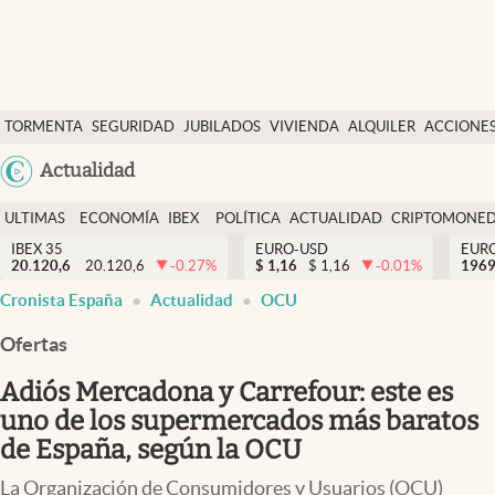
Últimas Noticias
TORMENTA
SEGURIDAD
JUBILADOS
VIVIENDA
ALQUILER
ACCIONE
Economía y finanzas
SOCIAL
Argentina
Actualidad
Política
España
Actualidad
ULTIMAS
ECONOMÍA
IBEX
POLÍTICA
ACTUALIDAD
CRIPTOMONE
México
NOTICIAS
Y
Y
IBEX 35
EURO-USD
EUR
Criptomonedas
20.120,6
20.120,6
-0.27
%
$
1,16
$
1,16
-0.01
%
USA
1969
FINANZAS
EURO
Cronista España
Actualidad
OCU
Colombia
España
Uruguay
Ofertas
Adiós Mercadona y Carrefour: este es
uno de los supermercados más baratos
de España, según la OCU
La Organización de Consumidores y Usuarios (OCU)