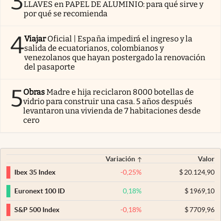
3
LLAVES en PAPEL DE ALUMINIO: para qué sirve y
por qué se recomienda
4
Viajar
Oficial | España impedirá el ingreso y la
salida de ecuatorianos, colombianos y
venezolanos que hayan postergado la renovación
del pasaporte
5
Obras
Madre e hija reciclaron 8000 botellas de
vidrio para construir una casa. 5 años después
levantaron una vivienda de 7 habitaciones desde
cero
Variación
Valor
-0,25
%
$
20.124,90
Ibex 35 Index
0,18
%
$
1969,10
Euronext 100 ID
-0,18
%
$
7709,96
S&P 500 Index