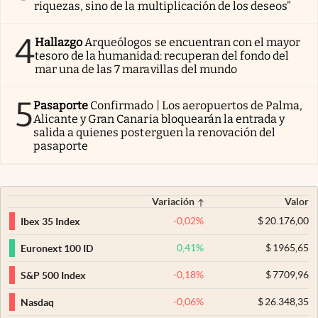
riquezas, sino de la multiplicación de los deseos”
4
Hallazgo
Arqueólogos se encuentran con el mayor
tesoro de la humanidad: recuperan del fondo del
mar una de las 7 maravillas del mundo
5
Pasaporte
Confirmado | Los aeropuertos de Palma,
Alicante y Gran Canaria bloquearán la entrada y
salida a quienes posterguen la renovación del
pasaporte
Variación
Valor
-0,02
%
$
20.176,00
Ibex 35 Index
0,41
%
$
1965,65
Euronext 100 ID
-0,18
%
$
7709,96
S&P 500 Index
-0,06
%
$
26.348,35
Nasdaq