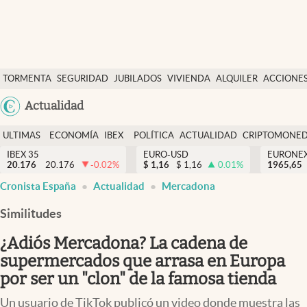
Últimas Noticias
TORMENTA
SEGURIDAD
JUBILADOS
VIVIENDA
ALQUILER
ACCIONE
Economía y finanzas
SOCIAL
Argentina
Actualidad
Política
España
Actualidad
ULTIMAS
ECONOMÍA
IBEX
POLÍTICA
ACTUALIDAD
CRIPTOMONE
México
NOTICIAS
Y
Y
IBEX 35
EURO-USD
EURONE
Criptomonedas
20.176
20.176
-0.02
%
$
1,16
$
1,16
0.01
%
USA
1965,65
FINANZAS
EURO
Cronista España
Actualidad
Mercadona
Colombia
España
Uruguay
Similitudes
¿Adiós Mercadona? La cadena de
supermercados que arrasa en Europa
por ser un "clon" de la famosa tienda
Un usuario de TikTok publicó un video donde muestra las