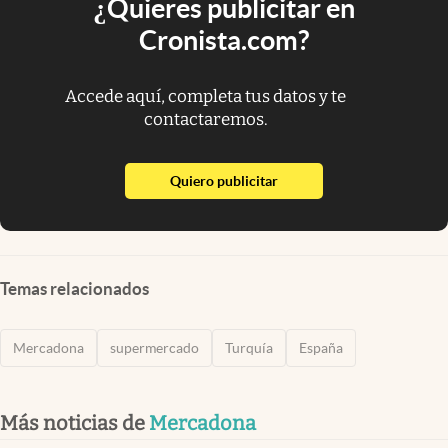
¿Quieres publicitar en
Cronista.com?
Accede aquí, completa tus datos y te
contactaremos.
abre en nueva pestaña
Quiero publicitar
Temas relacionados
Mercadona
supermercado
Turquía
España
Más noticias de
Mercadona