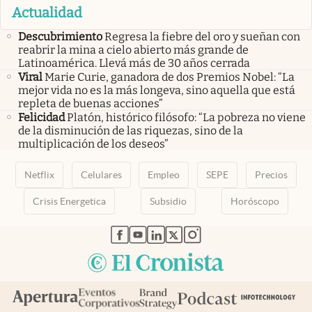
Actualidad
Descubrimiento
Regresa la fiebre del oro y sueñan con
reabrir la mina a cielo abierto más grande de
Latinoamérica. Llevá más de 30 años cerrada
Viral
Marie Curie, ganadora de dos Premios Nobel: “La
mejor vida no es la más longeva, sino aquella que está
repleta de buenas acciones”
Felicidad
Platón, histórico filósofo: “La pobreza no viene
de la disminución de las riquezas, sino de la
multiplicación de los deseos”
Netflix
Celulares
Empleo
SEPE
Precios
Crisis Energetica
Subsidio
Horóscopo
abre en nueva pestaña
abre en nueva pestaña
abre en nueva pestaña
abre en nueva pestaña
abre en nueva pestaña