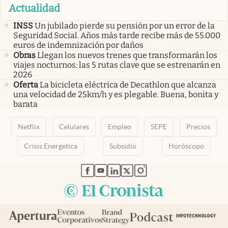
Actualidad
INSS
Un jubilado pierde su pensión por un error de la
Seguridad Social. Años más tarde recibe más de 55.000
euros de indemnización por daños
Obras
Llegan los nuevos trenes que transformarán los
viajes nocturnos: las 5 rutas clave que se estrenarán en
2026
Oferta
La bicicleta eléctrica de Decathlon que alcanza
una velocidad de 25km/h y es plegable. Buena, bonita y
barata
Netflix
Celulares
Empleo
SEPE
Precios
Crisis Energetica
Subsidio
Horóscopo
abre en nueva pestaña
abre en nueva pestaña
abre en nueva pestaña
abre en nueva pestaña
abre en nueva pestaña