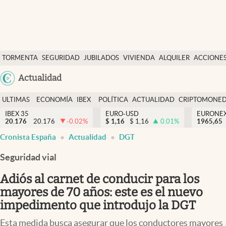
Últimas Noticias
TORMENTA
SEGURIDAD
JUBILADOS
VIVIENDA
ALQUILER
ACCIONE
Economía y finanzas
SOCIAL
Argentina
Actualidad
Política
España
Actualidad
ULTIMAS
ECONOMÍA
IBEX
POLÍTICA
ACTUALIDAD
CRIPTOMONE
México
NOTICIAS
Y
Y
IBEX 35
EURO-USD
EURONE
Criptomonedas
20.176
20.176
-0.02
%
$
1,16
$
1,16
0.01
%
USA
1965,65
FINANZAS
EURO
Cronista España
Actualidad
DGT
Colombia
España
Uruguay
Seguridad vial
Adiós al carnet de conducir para los
mayores de 70 años: este es el nuevo
impedimento que introdujo la DGT
Esta medida busca asegurar que los conductores mayores