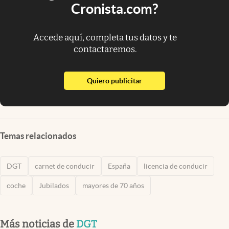
Cronista.com?
Accede aquí, completa tus datos y te
contactaremos.
abre en nueva pestaña
Quiero publicitar
Temas relacionados
DGT
carnet de conducir
España
licencia de conducir
coche
Jubilados
mayores de 70 años
Más noticias de
DGT