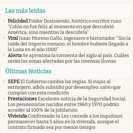
Las más leidas
Felicidad
Fiódor Dostoievski, histórico escritor ruso:
“Colón no fue feliz al momento en que descubrió
América, sino mientras la descubría”
Viral
Isaac Moreno Gallo, ingeniero e historiador: “Sin la
caída del Imperio romano, el hombre hubiera llegado a
la Luna en el año 1000”
Alerta
Se aproxima la tormenta del siglo al país. Cuáles
serán las zonas afectadas por las intensas lluvias
Últimas Noticias
SEPE
El Gobierno cambia las reglas. Si viajas al
extranjero, adiós subsidio por desempleo: salvo que
cumplas con esta condición
Prestaciones
Excelente noticia de la Seguridad Social.
Los pensionistas nacidos entre 1960 y 1970: podrán
acceder al 100% de la jubilación
Vivienda
Confirmado: la Ley concede a los inquilinos
permanecer hasta 5 años en la vivienda, aunque el
contrato firmado sea por menos tiempo