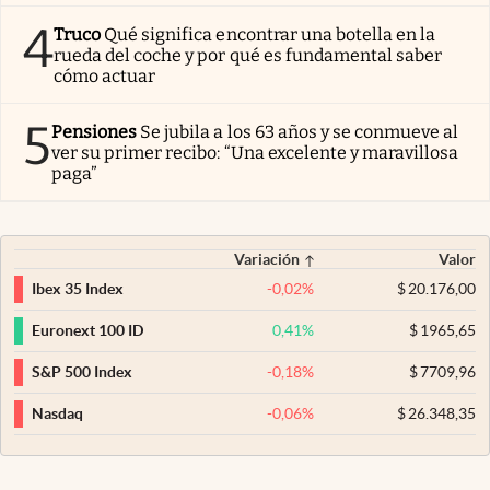
4
Truco
Qué significa encontrar una botella en la
rueda del coche y por qué es fundamental saber
cómo actuar
5
Pensiones
Se jubila a los 63 años y se conmueve al
ver su primer recibo: “Una excelente y maravillosa
paga”
Variación
Valor
-0,02
%
$
20.176,00
Ibex 35 Index
0,41
%
$
1965,65
Euronext 100 ID
-0,18
%
$
7709,96
S&P 500 Index
-0,06
%
$
26.348,35
Nasdaq