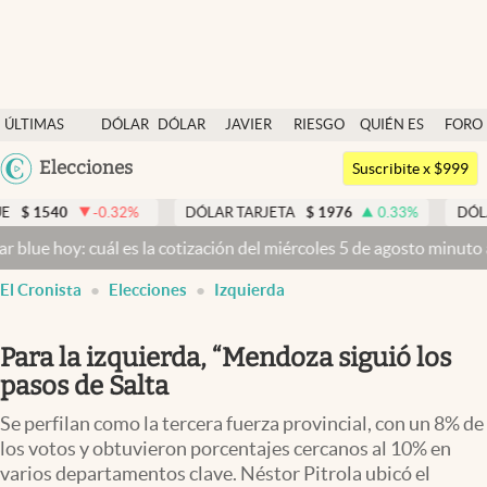
Últimas noticias
ÚLTIMAS
DÓLAR
DÓLAR
JAVIER
RIESGO
QUIÉN ES
FORO
Dólar
NOTICIAS
BLUE
MILEI
PAÍS
QUIÉN
Argentina
Elecciones
Members
Suscribite x $999
España
Economía y Política
-0.32
%
DÓLAR TARJETA
$
1976
0.33
%
DÓLAR MEP
$
1
México
cuál es la cotización del miércoles 5 de agosto minuto a minuto
Dól
Finanzas y Mercados
USA
El Cronista
Elecciones
Izquierda
Mercados Online
Colombia
Uruguay
Negocios
Para la izquierda, “Mendoza siguió los
Columnistas
pasos de Salta
Otras secciones
Se perfilan como la tercera fuerza provincial, con un 8% de
los votos y obtuvieron porcentajes cercanos al 10% en
Apertura
varios departamentos clave. Néstor Pitrola ubicó el