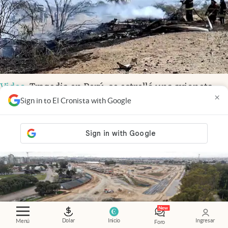
Video
.
Tragedia en Perú: se estrelló una avioneta
×
turística sobre las Líneas de Nazca y murieron 13
Sign in to El Cronista with Google
personas
Dolar
Inicio
Ingresar
Menú
Foro