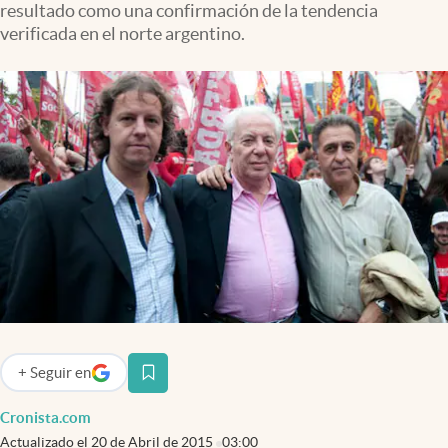
resultado como una confirmación de la tendencia
Infotechnology
verificada en el norte argentino.
Clase
Clima
Mundial 2026
Eventos Corporativos
El Cronista Studio
Mediakit
abre en nueva pestaña
Argentina
+
Seguir
en
abre en nueva pestaña
Cronista.com
Actualizado el
20 de Abril de 2015
03:00