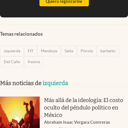
Quiero registrarme
Temas relacionados
izquierda
FIT
Mendoza
Salta
Pitrola
barbeito
Del Caño
fresina
Más noticias de
izquierda
Más allá de la ideología: El costo
oculto del péndulo político en
México
Abraham Isaac Vergara Contreras