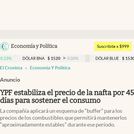
Últimas noticias
Dólar
Argentina
Economía y Política
Members
Suscribite x $999
España
Economía y Política
DÓLAR BNA
$
1520
0.00
%
DÓLAR BLUE
$
1530
-0.65
México
El Cronista
Economía Y Política
Finanzas y Mercados
USA
Anuncio
Mercados Online
Colombia
Uruguay
YPF estabiliza el precio de la nafta por 45
Negocios
días para sostener el consumo
Columnistas
La compañía aplicará un esquema de “buffer” para los
Otras secciones
precios de los combustibles que permitirá mantenerlos
“aproximadamente estables” durante ese período.
Apertura