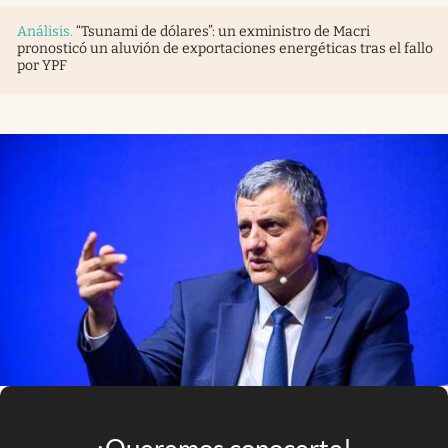
Infotechnology
Análisis
.
“Tsunami de dólares”: un exministro de Macri
pronosticó un aluvión de exportaciones energéticas tras el fallo
Clase
por YPF
Clima
Mundial 2026
Eventos Corporativos
El Cronista Studio
Mediakit
abre en nueva pestaña
Argentina