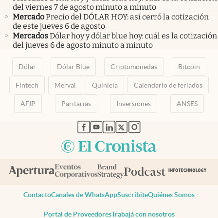
del viernes 7 de agosto minuto a minuto
Mercado
Precio del DÓLAR HOY: así cerró la cotización
de este jueves 6 de agosto
Mercados
Dólar hoy y dólar blue hoy: cuál es la cotización
del jueves 6 de agosto minuto a minuto
Dólar
Dólar Blue
Criptomonedas
Bitcoin
Fintech
Merval
Quiniela
Calendario de feriados
AFIP
Paritarias
Inversiones
ANSES
abre en nueva pestaña
abre en nueva pestaña
abre en nueva pestaña
abre en nueva pestaña
abre en nueva pestaña
Contacto
Canales de WhatsApp
Suscribite
Quiénes Somos
Portal de Proveedores
Trabajá con nosotros