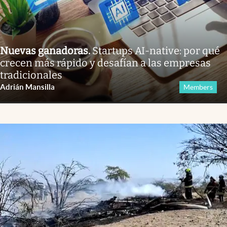
Nuevas ganadoras
.
Startups AI-native: por qué
crecen más rápido y desafían a las empresas
tradicionales
Adrián Mansilla
Members