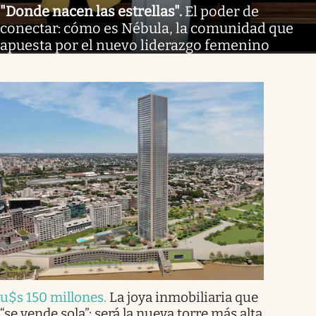
"Donde nacen las estrellas"
.
El poder de
conectar: cómo es Nébula, la comunidad que
apuesta por el nuevo liderazgo femenino
u$s 150 millones
.
La joya inmobiliaria que
“se vende sola”: será la nueva torre más alta