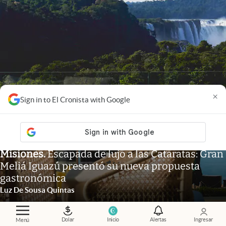
×
Sign in to El Cronista with Google
Misiones
.
Escapada de lujo a las Cataratas: Gran
Meliá Iguazú presentó su nueva propuesta
gastronómica
Luz De Sousa Quintas
Dolar
Inicio
Alertas
Ingresar
Menú