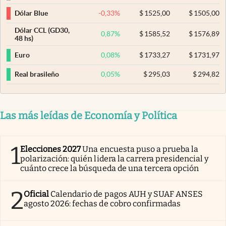
-0,33
%
$
1525,00
$
1505,00
Dólar Blue
Dólar CCL (GD30,
0,87
%
$
1585,52
$
1576,89
48 hs)
0,08
%
$
1733,27
$
1731,97
Euro
0,05
%
$
295,03
$
294,82
Real brasileño
Las más leídas de Economía y Política
1
Elecciones 2027
Una encuesta puso a prueba la
polarización: quién lidera la carrera presidencial y
cuánto crece la búsqueda de una tercera opción
2
Oficial
Calendario de pagos AUH y SUAF ANSES
agosto 2026: fechas de cobro confirmadas