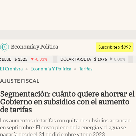
Últimas noticias
Dólar
Argentina
Economía y Política
Members
Suscribite x $999
España
Economía y Política
525
-0.33
%
DÓLAR TARJETA
$
1976
0.00
%
DÓLAR M
México
El Cronista
Economía Y Política
Tarifas
Finanzas y Mercados
USA
AJUSTE FISCAL
Mercados Online
Colombia
Uruguay
Segmentación: cuánto quiere ahorrar el
Negocios
Gobierno en subsidios con el aumento
Columnistas
de tarifas
Otras secciones
Los aumentos de tarifas con quita de subsidios arrancan
en septiembre. El costo pleno de la energía y el agua se
Apertura
pagaría desde el 31 de diciembre y todo 2023.