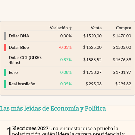
Variación
Venta
Compra
0,00
%
$
1520,00
$
1470,00
Dólar BNA
-0,33
%
$
1525,00
$
1505,00
Dólar Blue
Dólar CCL (GD30,
0,87
%
$
1585,52
$
1576,89
48 hs)
0,08
%
$
1733,27
$
1731,97
Euro
0,05
%
$
295,03
$
294,82
Real brasileño
Las más leídas de Economía y Política
1
Elecciones 2027
Una encuesta puso a prueba la
polarización: quién lidera la carrera presidencial y