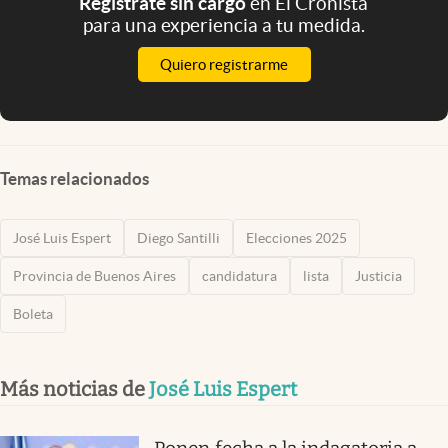
Registrate sin cargo
en El Cronista
para una experiencia a tu medida.
Quiero registrarme
Temas relacionados
José Luis Espert
Diego Santilli
Elecciones 2025
Provincia de Buenos Aires
candidatura
lista
Justicia
Boleta
Más noticias de
José Luis Espert