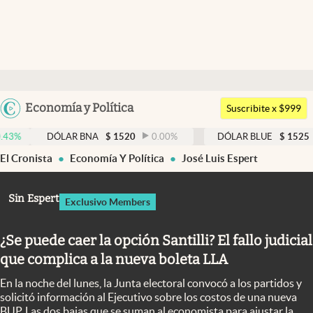
Últimas noticias
Dólar
Argentina
Economía y Política
Members
Suscribite x $999
España
Economía y Política
DÓLAR BNA
$
1520
0.00
%
DÓLAR BLUE
$
1525
-0.33
%
México
El Cronista
Economía Y Política
José Luis Espert
Finanzas y Mercados
USA
Mercados Online
Colombia
Sin Espert
Exclusivo Members
Uruguay
Negocios
¿Se puede caer la opción Santilli? El fallo judicial
Columnistas
que complica a la nueva boleta LLA
Otras secciones
En la noche del lunes, la Junta electoral convocó a los partidos y
Apertura
solicitó información al Ejecutivo sobre los costos de una nueva
BUP. Las dos bajas que se suman al economista para ajustar la