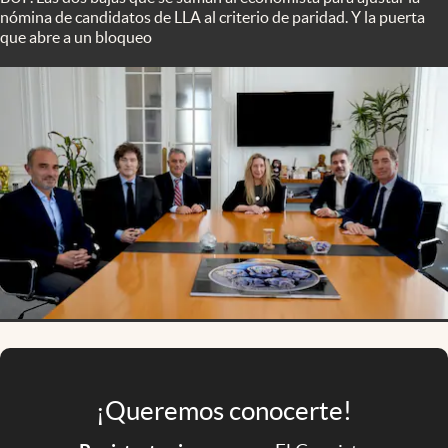
Infotechnology
nómina de candidatos de LLA al criterio de paridad. Y la puerta
que abre a un bloqueo
Clase
Clima
Mundial 2026
Eventos Corporativos
El Cronista Studio
Mediakit
abre en nueva pestaña
Argentina
¡Queremos conocerte!