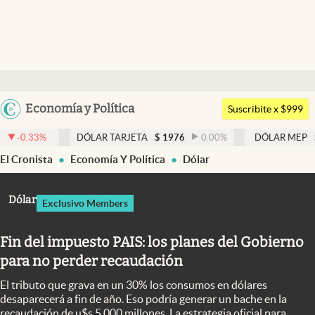
Últimas noticias
Dólar
Argentina
Economía y Política
Members
Suscribite x $999
España
Economía y Política
DÓLAR TARJETA
$
1976
0.00
%
DÓLAR MEP
$
1526,03
México
El Cronista
Economía Y Política
Dólar
Finanzas y Mercados
USA
Mercados Online
Colombia
Dólar
Exclusivo Members
Uruguay
Negocios
Fin del impuesto PAIS: los planes del Gobierno
Columnistas
para no perder recaudación
Otras secciones
El tributo que grava en un 30% los consumos en dólares
Apertura
desaparecerá a fin de año. Eso podría generar un bache en la
recaudación de u$s 5.000 millones. La estrategia oficial para