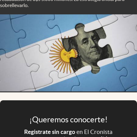
Infotechnology
sobrellevarlo.
Clase
Clima
Mundial 2026
Eventos Corporativos
El Cronista Studio
Mediakit
abre en nueva pestaña
Argentina
¡Queremos conocerte!
Registrate sin cargo
en El Cronista