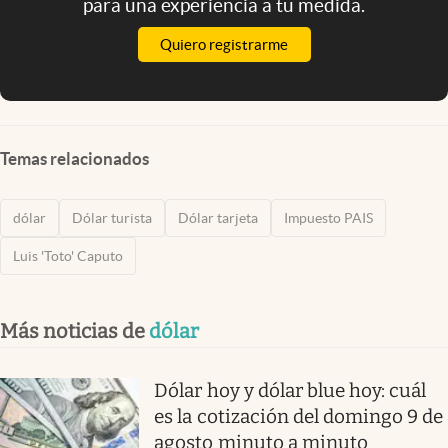
para una experiencia a tu medida.
Quiero registrarme
Temas relacionados
dólar
Dólar turista
Dólar tarjeta
Impuesto PAIS
Luis 'Toto' Caputo
Más noticias de
dólar
Dólar hoy y dólar blue hoy: cuál
es la cotización del domingo 9 de
agosto minuto a minuto