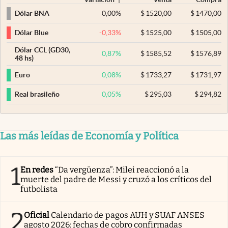
0,00
%
$
1520,00
$
1470,00
Dólar BNA
-0,33
%
$
1525,00
$
1505,00
Dólar Blue
Dólar CCL (GD30,
0,87
%
$
1585,52
$
1576,89
48 hs)
0,08
%
$
1733,27
$
1731,97
Euro
0,05
%
$
295,03
$
294,82
Real brasileño
Las más leídas de Economía y Política
1
En redes
“Da vergüenza”: Milei reaccionó a la
muerte del padre de Messi y cruzó a los críticos del
futbolista
2
Oficial
Calendario de pagos AUH y SUAF ANSES
agosto 2026: fechas de cobro confirmadas