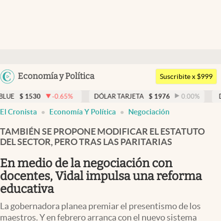
Últimas noticias
Dólar
Argentina
Economía y Política
Members
Suscribite x $999
España
Economía y Política
0
-0.65
%
DÓLAR TARJETA
$
1976
0.00
%
DÓLAR MEP
México
El Cronista
Economía Y Política
Negociación
Finanzas y Mercados
USA
TAMBIÉN SE PROPONE MODIFICAR EL ESTATUTO
Mercados Online
Colombia
DEL SECTOR, PERO TRAS LAS PARITARIAS
Uruguay
Negocios
En medio de la negociación con
Columnistas
docentes, Vidal impulsa una reforma
educativa
Otras secciones
La gobernadora planea premiar el presentismo de los
Apertura
maestros. Y en febrero arranca con el nuevo sistema