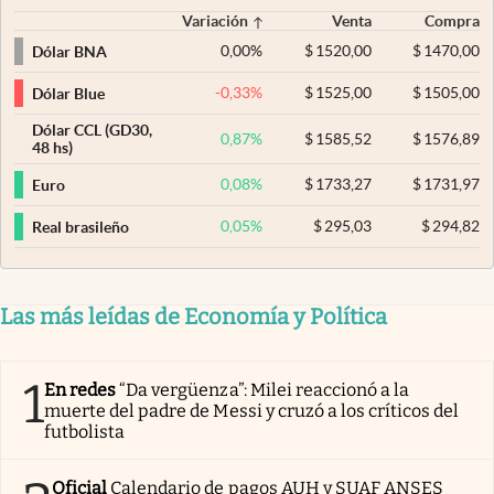
Variación
Venta
Compra
0,00
%
$
1520,00
$
1470,00
Dólar BNA
-0,33
%
$
1525,00
$
1505,00
Dólar Blue
Dólar CCL (GD30,
0,87
%
$
1585,52
$
1576,89
48 hs)
0,08
%
$
1733,27
$
1731,97
Euro
0,05
%
$
295,03
$
294,82
Real brasileño
Las más leídas de Economía y Política
1
En redes
“Da vergüenza”: Milei reaccionó a la
muerte del padre de Messi y cruzó a los críticos del
futbolista
Oficial
Calendario de pagos AUH y SUAF ANSES