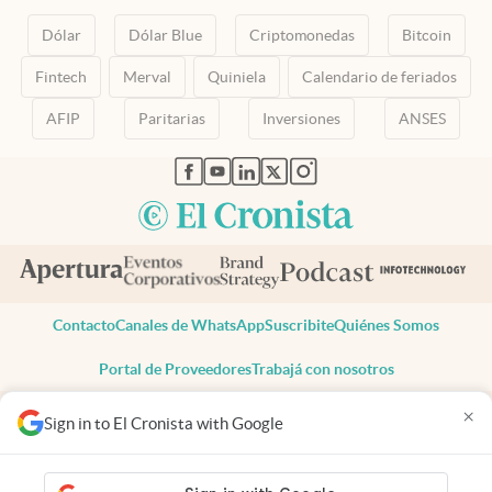
Dólar
Dólar Blue
Criptomonedas
Bitcoin
Fintech
Merval
Quiniela
Calendario de feriados
AFIP
Paritarias
Inversiones
ANSES
abre en nueva pestaña
abre en nueva pestaña
abre en nueva pestaña
abre en nueva pestaña
abre en nueva pestaña
Contacto
Canales de WhatsApp
Suscribite
Quiénes Somos
Portal de Proveedores
Trabajá con nosotros
Copyright 2025 cronista.com
×
Sign in to El Cronista with Google
Todos los derechos reservados
Términos y condiciones
Privacidad