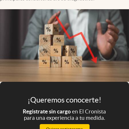
Infotechnology
Clase
Clima
Mundial 2026
Eventos Corporativos
El Cronista Studio
Mediakit
abre en nueva pestaña
Argentina
¡Queremos conocerte!
Registrate sin cargo
en El Cronista
para una experiencia a tu medida.