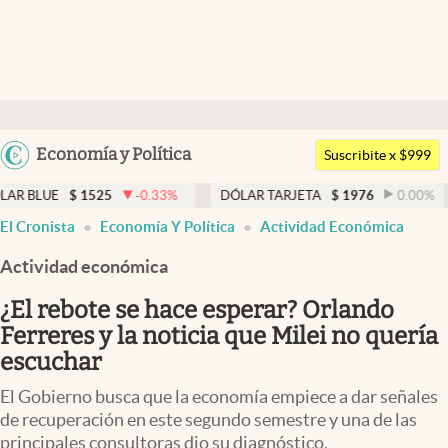
Últimas noticias
Dólar
Argentina
Economía y Política
Members
Suscribite x $999
España
Economía y Política
1525
-0.33
%
DÓLAR TARJETA
$
1976
0.00
%
DÓLAR 
México
El Cronista
Economía Y Política
Actividad Económica
Finanzas y Mercados
USA
Actividad económica
Mercados Online
Colombia
Uruguay
¿El rebote se hace esperar? Orlando
Negocios
Ferreres y la noticia que Milei no quería
Columnistas
escuchar
Otras secciones
El Gobierno busca que la economía empiece a dar señales
de recuperación en este segundo semestre y una de las
Apertura
principales consultoras dio su diagnóstico.