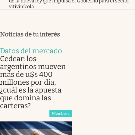
de la nueva ley que impulsa el Gobierno para el sector
vitivinícola
Noticias de tu interés
Datos del mercado
.
Cedear: los
argentinos mueven
más de u$s 400
millones por día,
¿cuál es la apuesta
que domina las
carteras?
Members