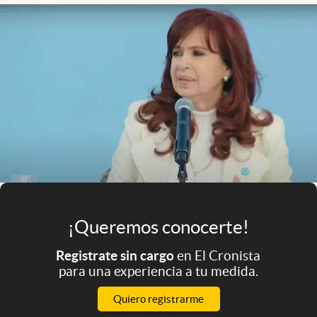
Infotechnology
Clase
Clima
Mundial 2026
Eventos Corporativos
El Cronista Studio
Mediakit
abre en nueva pestaña
Argentina
¡Queremos conocerte!
Registrate sin cargo
en El Cronista
para una experiencia a tu medida.
Quiero registrarme