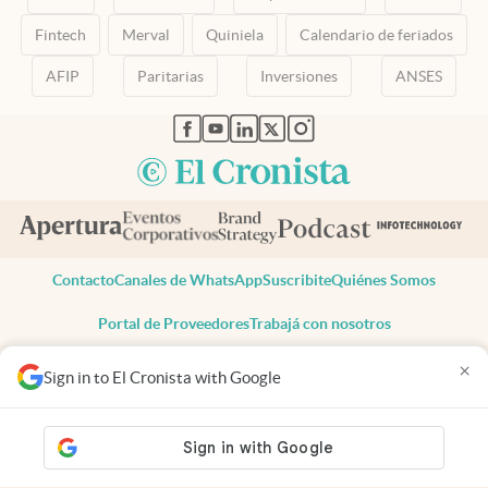
Fintech
Merval
Quiniela
Calendario de feriados
AFIP
Paritarias
Inversiones
ANSES
abre en nueva pestaña
abre en nueva pestaña
abre en nueva pestaña
abre en nueva pestaña
abre en nueva pestaña
Contacto
Canales de WhatsApp
Suscribite
Quiénes Somos
Portal de Proveedores
Trabajá con nosotros
Copyright 2025 cronista.com
×
Sign in to El Cronista with Google
Todos los derechos reservados
Términos y condiciones
Privacidad
Consentimiento
Tel:
+54 11 7078-3270