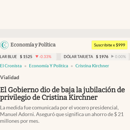
Últimas noticias
Dólar
Argentina
Economía y Política
Members
Suscribite x $999
España
Economía y Política
1525
-0.33
%
DÓLAR TARJETA
$
1976
0.00
%
DÓLAR 
México
El Cronista
Economía Y Política
Cristina Kirchner
Finanzas y Mercados
USA
Vialidad
Mercados Online
Colombia
Uruguay
El Gobierno dio de baja la jubilación de
Negocios
privilegio de Cristina Kirchner
Columnistas
La medida fue comunicada por el vocero presidencial,
Otras secciones
Manuel Adorni. Aseguró que significa un ahorro de $ 21
millones por mes.
Apertura