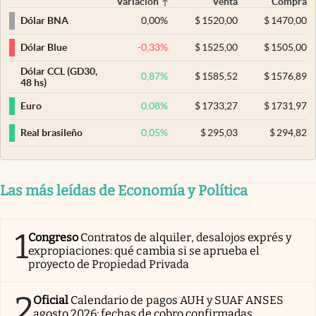
Variación
Venta
Compra
0,00
%
$
1520,00
$
1470,00
Dólar BNA
-0,33
%
$
1525,00
$
1505,00
Dólar Blue
Dólar CCL (GD30,
0,87
%
$
1585,52
$
1576,89
48 hs)
0,08
%
$
1733,27
$
1731,97
Euro
0,05
%
$
295,03
$
294,82
Real brasileño
Las más leídas de Economía y Política
1
Congreso
Contratos de alquiler, desalojos exprés y
expropiaciones: qué cambia si se aprueba el
proyecto de Propiedad Privada
2
Oficial
Calendario de pagos AUH y SUAF ANSES
agosto 2026: fechas de cobro confirmadas