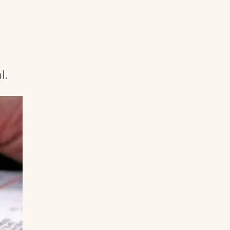
Uruguay
l.