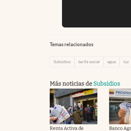
Temas relacionados
Subsidios
tarifa social
agua
luz
Más noticias de
Subsidios
Renta Activa de
Banco Agr