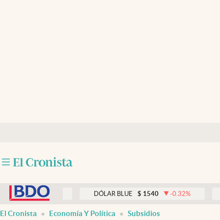
Últimas noticias
Dólar
Members
Economía y Política
Finanzas y Mercados
Mercados Online
Negocios
Columnistas
abre en nueva pestaña
Otras secciones
0
0.33
%
DÓLAR BLUE
$
1540
-0.32
%
DÓLAR
Apertura
El Cronista
Economía Y Política
Subsidios