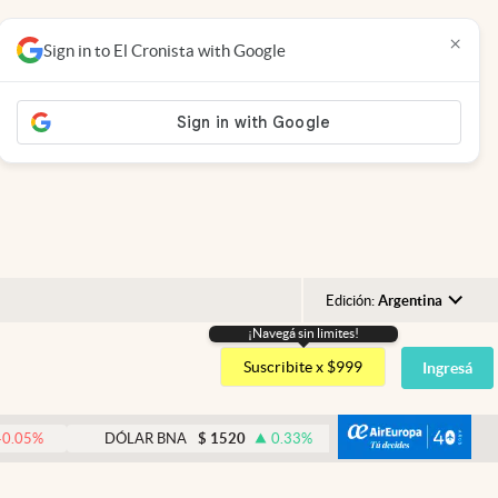
×
Sign in to El Cronista with Google
Edición:
Argentina
¡Navegá sin limites!
Argentina
Suscribite x $999
Ingresá
España
México
abre
DÓLAR BNA
$
1520
0.33
%
DÓLAR BLUE
$
1540
USA
Colombia