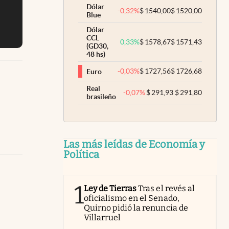
Dólar
-0,32
%
$
1540,00
$
1520,00
Blue
Dólar
CCL
0,33
%
$
1578,67
$
1571,43
(GD30,
48 hs)
-0,03
%
$
1727,56
$
1726,68
Euro
Real
-0,07
%
$
291,93
$
291,80
brasileño
Las más leídas de Economía y
Política
1
Ley de Tierras
Tras el revés al
oficialismo en el Senado,
Quirno pidió la renuncia de
Villarruel