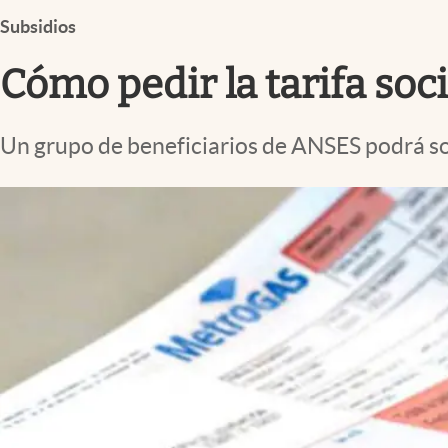
Infotechnology
Subsidios
Clase
Cómo pedir la tarifa soci
Clima
Mundial 2026
Un grupo de beneficiarios de ANSES podrá soli
Eventos Corporativos
El Cronista Studio
Mediakit
abre en nueva pestaña