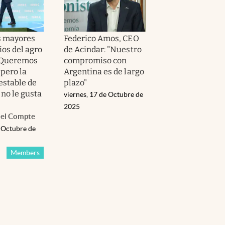
s mayores
Federico Amos, CEO
os del agro
de Acindar: "Nuestro
"Queremos
compromiso con
 pero la
Argentina es de largo
estable de
plazo"
 no le gusta
viernes, 17 de Octubre de
2025
el Compte
e Octubre de
Members