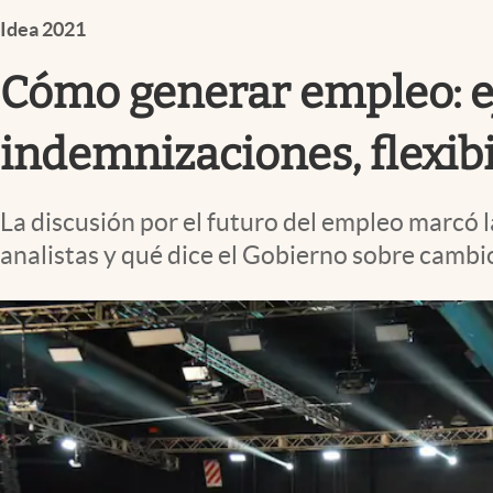
Infotechnology
Idea 2021
Clase
Cómo generar empleo: e
Clima
Mundial 2026
indemnizaciones, flexibi
Eventos Corporativos
La discusión por el futuro del empleo marcó l
El Cronista Studio
analistas y qué dice el Gobierno sobre cambio
Mediakit
abre en nueva pestaña