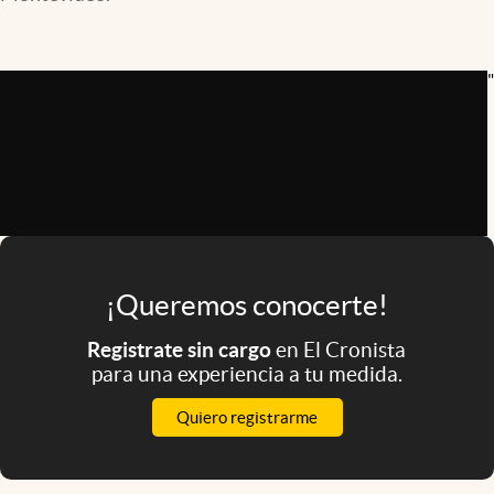
Infotechnology
Clase
"
Clima
Mundial 2026
Eventos Corporativos
El Cronista Studio
Mediakit
¡Queremos conocerte!
abre en nueva pestaña
Argentina
Registrate sin cargo
en El Cronista
para una experiencia a tu medida.
Quiero registrarme