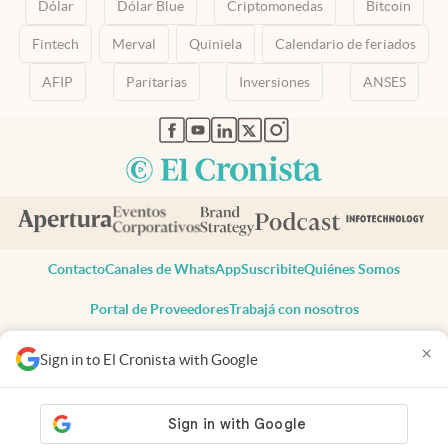
Dólar
Dólar Blue
Criptomonedas
Bitcoin
Fintech
Merval
Quiniela
Calendario de feriados
AFIP
Paritarias
Inversiones
ANSES
abre en nueva pestaña
abre en nueva pestaña
abre en nueva pestaña
abre en nueva pestaña
abre en nueva pestaña
Contacto
Canales de WhatsApp
Suscribite
Quiénes Somos
Portal de Proveedores
Trabajá con nosotros
Copyright 2025 cronista.com
×
Sign in to El Cronista with Google
Todos los derechos reservados
Términos y condiciones
Privacidad
Consentimiento
Tel:
+54 11 7078-3270