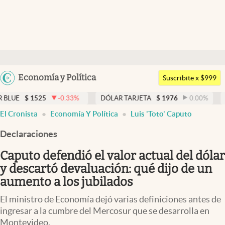
Últimas noticias
Dólar
Argentina
Economía y Política
Members
Suscribite x $999
España
Economía y Política
25
-0.33
%
DÓLAR TARJETA
$
1976
0.00
%
DÓLAR ME
México
El Cronista
Economía Y Política
Luis 'Toto' Caputo
Finanzas y Mercados
USA
Declaraciones
Mercados Online
Colombia
Uruguay
Caputo defendió el valor actual del dólar
Negocios
y descartó devaluación: qué dijo de un
Columnistas
aumento a los jubilados
Otras secciones
El ministro de Economía dejó varias definiciones antes de
ingresar a la cumbre del Mercosur que se desarrolla en
Apertura
Montevideo.