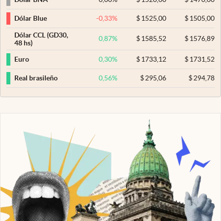
-0,33
%
$
1525,00
$
1505,00
Dólar Blue
Dólar CCL (GD30,
0,87
%
$
1585,52
$
1576,89
48 hs)
0,30
%
$
1733,12
$
1731,52
Euro
0,56
%
$
295,06
$
294,78
Real brasileño