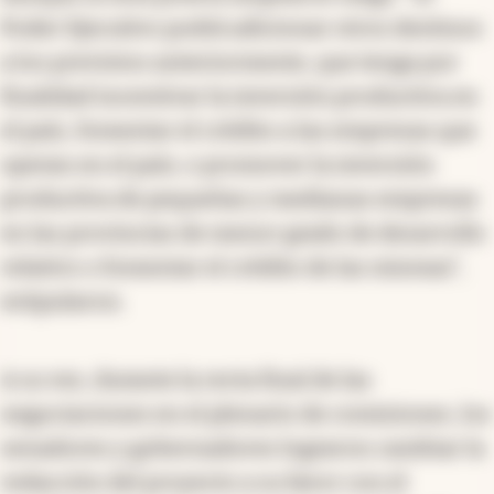
Poder Ejecutivo podrá adicionar otros destinos
a los previstos anteriormente, que tenga por
finalidad incentivar la inversión productiva en
el país, fomentar el crédito a las empresas que
operan en el país; o promover la inversión
productiva de pequeñas y medianas empresas
en las provincias de menor grado de desarrollo
relativo o fomentar el crédito de las mismas",
estipularon.
A su vez, durante la recta final de las
negociaciones en el plenario de comisiones, los
senadores y gobernadores lograron cambiar la
redacción del proyecto a su favor con el