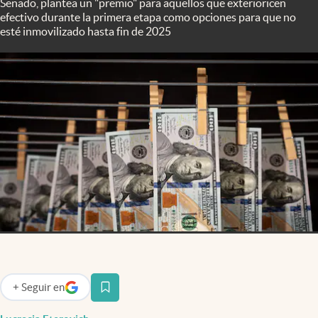
Senado, plantea un "premio" para aquellos que exterioricen
Infotechnology
efectivo durante la primera etapa como opciones para que no
esté inmovilizado hasta fin de 2025
Clase
Clima
Mundial 2026
Eventos Corporativos
El Cronista Studio
Mediakit
abre en nueva pestaña
Argentina
+
Seguir
en
abre en nueva pestaña