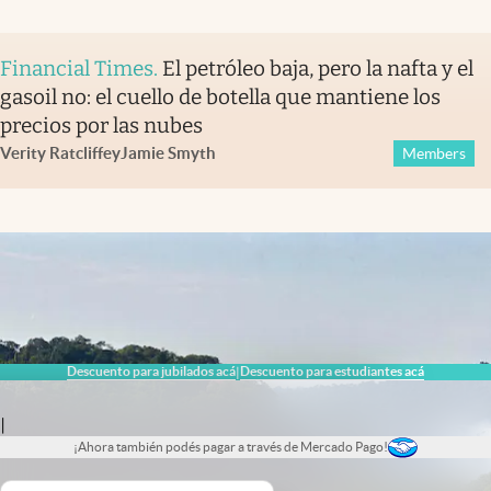
Financial Times
.
El petróleo baja, pero la nafta y el
gasoil no: el cuello de botella que mantiene los
precios por las nubes
Verity Ratcliffe
y
Jamie Smyth
Members
Descuento para jubilados acá
Descuento para estudiantes acá
|
|
¡Ahora también podés pagar a través de Mercado Pago!