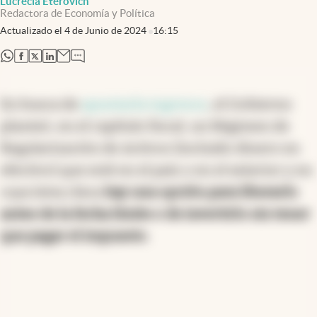
Lucrecia Eterovich
Redactora de Economía y Política
Actualizado el
4 de Junio de 2024
16:15
abre en nueva pestaña
abre en nueva pestaña
abre en nueva pestaña
abre en nueva pestaña
En busca de
apuntarla ingresos
, el Gobierno
planteó, en el capítulo fiscal, un Régimen de
Regularización de Activos (incluido dinero en
efectivo) que esté en el país o en el exterior y en
cuya letra chica
hay una opción para liberarlo
antes de la fecha límite o de invertirlo sin tener
que pagar el impuesto
.