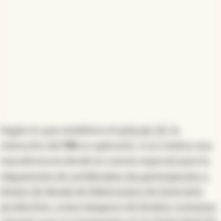
Según lo que establece el
artículo 32
, la
retención del
5%
no aplicaría, si se realiza una
transferencia desde la cuenta especial para la
a
dquisición de certificados de participación o
títulos de deuda de fideicomiso de inversión
productiva, como tampoco de fondos comunes