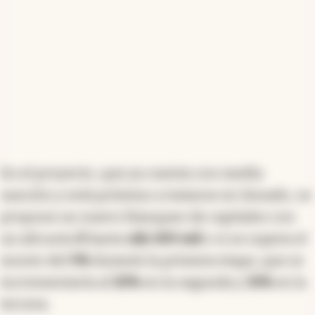
En el proyecto, que ya cuenta con media
sanción y está próximo a tratarse en Senado, se
propone un nuevo blanqueo de capitales con
un alícuota
0
hasta
u$s 100 mil
o si se supera el
monto del
5%
durante la primera etapa, que se
incrementaría al
10%
en la segunda y
15%
en la
tercera.