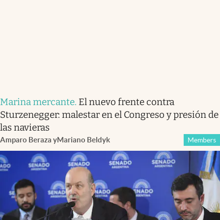
Marina mercante
.
El nuevo frente contra
Sturzenegger: malestar en el Congreso y presión de
las navieras
Amparo Beraza
y
Mariano Beldyk
Members