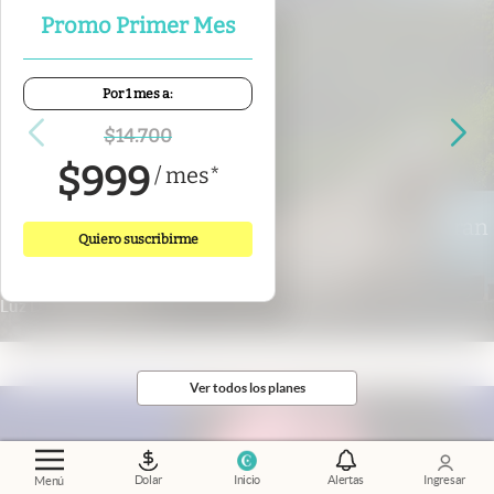
Promo Primer Mes
Por 1 mes a:
$
14.700
$
999
/
mes
*
Misiones
.
Escapada de lujo a las Cataratas: Gran
Quiero suscribirme
Meliá Iguazú presentó su nueva propuesta
gastronómica
Luz De Sousa Quintas
Ver todos los planes
Dolar
Inicio
Alertas
Ingresar
Menú