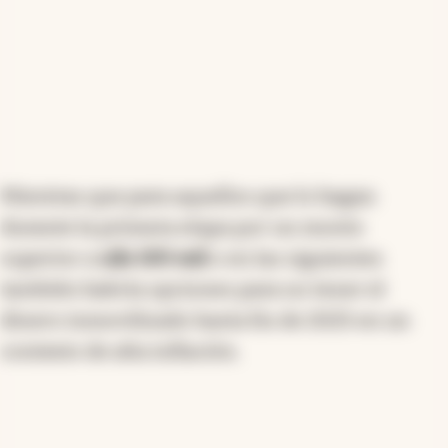
Mientras que para aquellos que lo hagan
durante la primera etapa por un monto
superior a
u$s 100 mil
o en las siguientes
también habría opciones para no tener el
dinero inmovilizado hasta fin de 2025 en un
contexto de alta inflación.