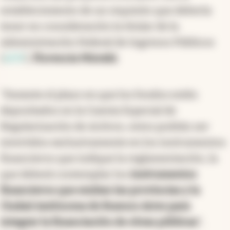
establecimiento de un requisito que debería
tener en consideración la titular de la
Administración Federal de Ingresos Públicos
(
AFIP
),
Florencia Misrahi
.
"Durante el plazo en que los fondos estén
depositados en la Cuenta Especial de
Regularización de Activos, estos podrán ser
invertidos exclusivamente en los instrumentos
financieros que indique la reglamentación, la
que deberá contemplar los
instrumentos
financieros que emitan las provincias y la
Ciudad Autónoma de Buenos Aires para
integrar la financiación de obras públicas
",