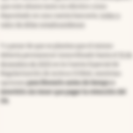
que este afuera tanto en efectivo como
depositado en una cuenta bancaria,
todas a
valor de dólar estadounidense
.
Y a pesar de que se plantea que el mismo
debería permanecer inmovilizado hasta el
31 de
diciembre de 2025
en la Cuenta Especial de
Regularización de Activos (CERA), existirían
opciones
para liberarlo antes de tiempo o
invertirlo sin tener que pagar la retención del
5%
.