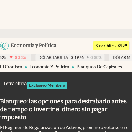
Últimas noticias
Dólar
Argentina
Economía y Política
Members
Suscribite x $999
España
Economía y Política
DÓLAR TARJETA
$
1976
0.00
%
DÓLAR MEP
$
1526,03
México
El Cronista
Economía Y Política
Blanqueo De Capitales
Finanzas y Mercados
USA
Mercados Online
Colombia
Letra chica
Exclusivo Members
Uruguay
Negocios
Blanqueo: las opciones para destrabarlo antes
Columnistas
de tiempo o invertir el dinero sin pagar
Otras secciones
impuesto
Apertura
El Régimen de Regularización de Activos, próximo a votarse en el