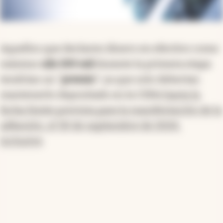
Aquellos que declaren dinero en efectivo como
máximo
u$s 100 mil
durante la primera etapa
tendrían un "
premio
": ya que solo deberían
mantenerlo depositado en la CERA
hasta la
fecha límite prevista para la manifestación de la
adhesión, el 30 de septiembre de 2024,
inclusive
.