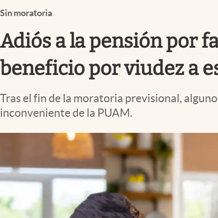
Infotechnology
Sin moratoria
Clase
Adiós a la pensión por f
Clima
Mundial 2026
beneficio por viudez a e
Eventos Corporativos
Tras el fin de la moratoria previsional, algun
El Cronista Studio
inconveniente de la PUAM.
Mediakit
abre en nueva pestaña