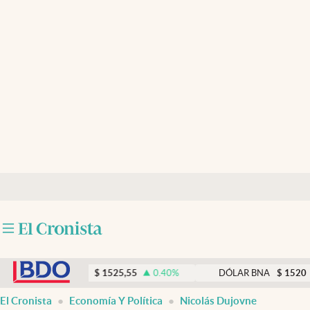
Últimas noticias
Dólar
Members
Economía y Política
Finanzas y Mercados
Mercados Online
Negocios
Columnistas
abre en nueva pestaña
Otras secciones
DÓLAR MEP
$
1525,55
0.40
%
DÓLAR BNA
$
1520
0.00
Apertura
El Cronista
Economía Y Política
Nicolás Dujovne