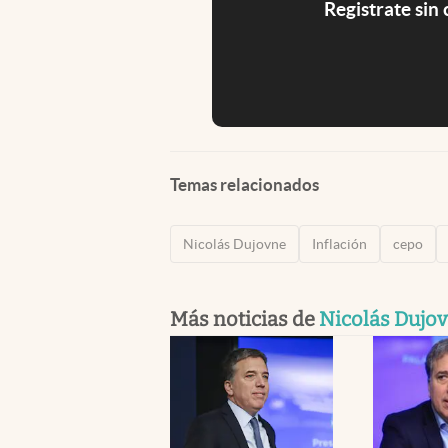
Registrate sin
Temas relacionados
Nicolás Dujovne
Inflación
cepo
Más noticias de
Nicolás Dujo