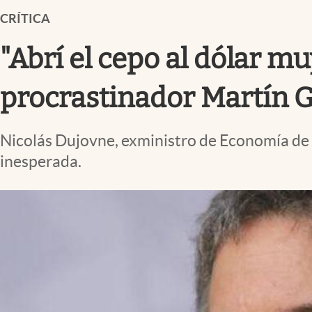
Infotechnology
CRÍTICA
Clase
"Abrí el cepo al dólar mu
Clima
Mundial 2026
procrastinador Martín
Eventos Corporativos
Nicolás Dujovne, exministro de Economía de M
El Cronista Studio
inesperada.
Mediakit
abre en nueva pestaña