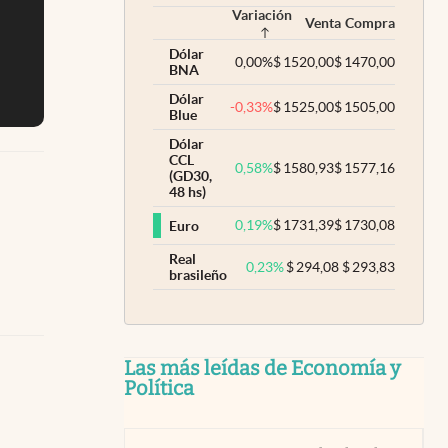
Variación
Venta
Compra
Dólar
0,00
%
$
1520,00
$
1470,00
BNA
Dólar
-0,33
%
$
1525,00
$
1505,00
Blue
Dólar
CCL
0,58
%
$
1580,93
$
1577,16
(GD30,
48 hs)
0,19
%
$
1731,39
$
1730,08
Euro
Real
0,23
%
$
294,08
$
293,83
brasileño
Las más leídas de Economía y
Política