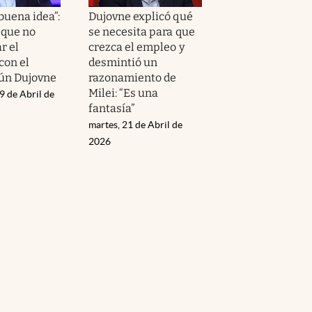
buena idea”:
Dujovne explicó qué
 que no
se necesita para que
r el
crezca el empleo y
con el
desmintió un
gún Dujovne
razonamiento de
Milei: “Es una
9 de Abril de
fantasía”
martes, 21 de Abril de
2026