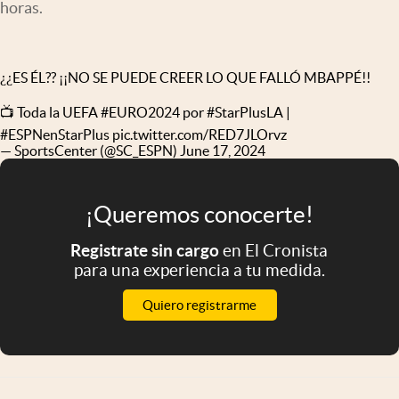
horas.
Infotechnology
Clase
¿¿ES ÉL?? ¡¡NO SE PUEDE CREER LO QUE FALLÓ MBAPPÉ!!
Clima
Mundial 2026
📺 Toda la UEFA
#EURO2024
por
#StarPlusLA
|
#ESPNenStarPlus
pic.twitter.com/RED7JLOrvz
Eventos Corporativos
— SportsCenter (@SC_ESPN)
June 17, 2024
El Cronista Studio
¡Queremos conocerte!
Mediakit
abre en nueva pestaña
Registrate sin cargo
en El Cronista
Argentina
para una experiencia a tu medida.
Quiero registrarme