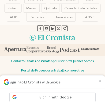
Fintech
Merval
Quiniela
Calendario de feriados
AFIP
Paritarias
Inversiones
ANSES
abre en nueva pestaña
abre en nueva pestaña
abre en nueva pestaña
abre en nueva pestaña
abre en nueva pestaña
Contacto
Canales de WhatsApp
Suscribite
Quiénes Somos
Portal de Proveedores
Trabajá con nosotros
Copyright 2025 cronista.com
×
Sign in to El Cronista with Google
Todos los derechos reservados
Términos y condiciones
Privacidad
Consentimiento
Tel:
+54 11 7078-3270