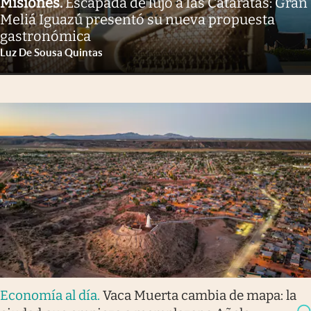
Misiones
.
Escapada de lujo a las Cataratas: Gran
Meliá Iguazú presentó su nueva propuesta
gastronómica
Luz De Sousa Quintas
Economía al día
.
Vaca Muerta cambia de mapa: la