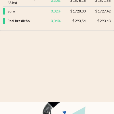
0,30
%
$
1576,16
$
1571,86
48 hs)
0,02
%
$
1728,30
$
1727,42
Euro
0,04
%
$
293,54
$
293,43
Real brasileño