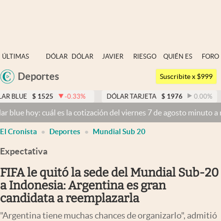
Últimas noticias
ÚLTIMAS
DÓLAR
DÓLAR
JAVIER
RIESGO
QUIÉN ES
FORO
Dólar
NOTICIAS
BLUE
MILEI
PAÍS
QUIÉN
Deportes
Argentina
Members
Suscribite x $999
España
Economía y Política
1525
-0.33
%
DÓLAR TARJETA
$
1976
0.00
%
DÓLAR 
México
 cuál es la cotización del viernes 7 de agosto minuto a minuto
Dólar
Finanzas y Mercados
USA
El Cronista
Deportes
Mundial Sub 20
Mercados Online
Colombia
Uruguay
Expectativa
Negocios
FIFA le quitó la sede del Mundial Sub-20
Columnistas
a Indonesia: Argentina es gran
Otras secciones
candidata a reemplazarla
Apertura
"Argentina tiene muchas chances de organizarlo", admitió