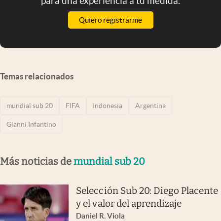
para una experiencia a tu medida.
Quiero registrarme
Temas relacionados
mundial sub 20
FIFA
Indonesia
Argentina
Gianni Infantino
Más noticias de
mundial sub 20
Selección Sub 20: Diego Placente
y el valor del aprendizaje
Daniel R. Viola