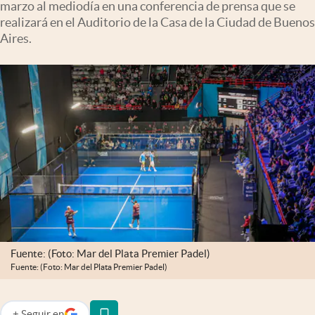
marzo al mediodía en una conferencia de prensa que se
Infotechnology
realizará en el Auditorio de la Casa de la Ciudad de Buenos
Clase
Aires.
Clima
Mundial 2026
Eventos Corporativos
El Cronista Studio
Mediakit
abre en nueva pestaña
Argentina
Fuente: (Foto: Mar del Plata Premier Padel)
Fuente: (Foto: Mar del Plata Premier Padel)
+
Seguir
en