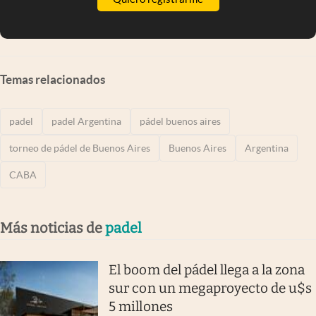
Temas relacionados
padel
padel Argentina
pádel buenos aires
torneo de pádel de Buenos Aires
Buenos Aires
Argentina
CABA
Más noticias de
padel
El boom del pádel llega a la zona
sur con un megaproyecto de u$s
5 millones