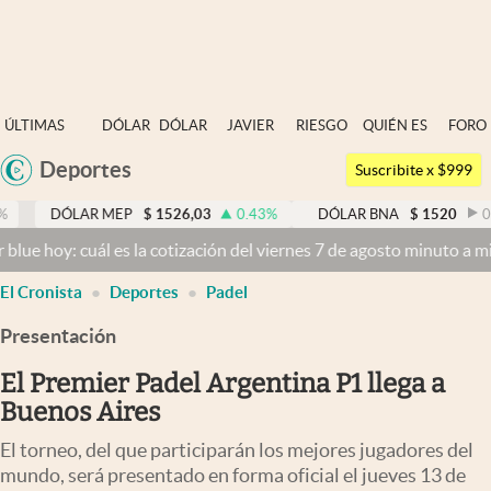
Últimas noticias
ÚLTIMAS
DÓLAR
DÓLAR
JAVIER
RIESGO
QUIÉN ES
FORO
Dólar
NOTICIAS
BLUE
MILEI
PAÍS
QUIÉN
Deportes
Argentina
Members
Suscribite x $999
España
Economía y Política
R MEP
$
1526,03
0.43
%
DÓLAR BNA
$
1520
0.00
%
México
uál es la cotización del viernes 7 de agosto minuto a minuto
Dólar h
Finanzas y Mercados
USA
El Cronista
Deportes
Padel
Mercados Online
Colombia
Uruguay
Presentación
Negocios
El Premier Padel Argentina P1 llega a
Columnistas
Buenos Aires
Otras secciones
El torneo, del que participarán los mejores jugadores del
Apertura
mundo, será presentado en forma oficial el jueves 13 de