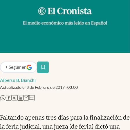
Infotechnology
Clase
Clima
Mundial 2026
Eventos Corporativos
El Cronista Studio
+
Seguir
en
abre en nueva pestaña
Mediakit
Alberto B. Bianchi
abre en nueva pestaña
Argentina
Actualizado el
3 de Febrero de 2017
03:00
abre en nueva pestaña
abre en nueva pestaña
abre en nueva pestaña
abre en nueva pestaña
Faltando apenas tres días para la finalización de
la feria judicial, una jueza (de feria) dictó una