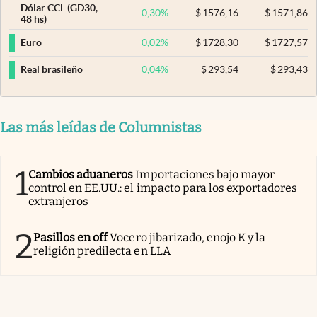
Dólar CCL (GD30,
0,30
%
$
1576,16
$
1571,86
48 hs)
0,02
%
$
1728,30
$
1727,57
Euro
0,04
%
$
293,54
$
293,43
Real brasileño
Las más leídas de Columnistas
1
Cambios aduaneros
Importaciones bajo mayor
control en EE.UU.: el impacto para los exportadores
extranjeros
2
Pasillos en off
Vocero jibarizado, enojo K y la
religión predilecta en LLA