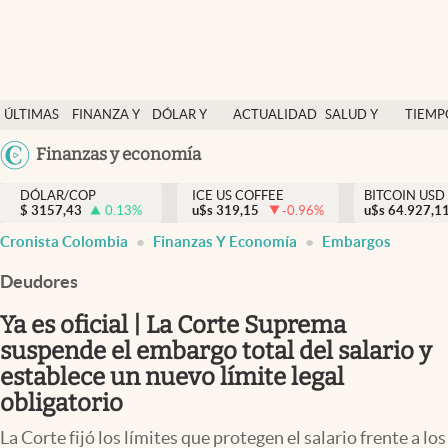
Finanzas y economía
ÚLTIMAS
FINANZA Y
DÓLAR Y
ACTUALIDAD
SALUD Y
TIEMP
Salud y nutrición
NOTICIAS
ECONOMÍA
MERCADOS
NUTRICIÓN
LIBRE
Argentina
Finanzas y economía
Vida espiritual
España
Actualidad
DÓLAR/COP
ICE US COFFEE
BITCOIN USD
$
3157,43
0.13
%
u$s
319,15
-0.96
%
u$s
México
64.927,1
Tiempo libre
Cronista Colombia
Finanzas Y Economía
Embargos
USA
Dólar y mercados
Colombia
Deudores
Uruguay
Curiosidades
Ya es oficial | La Corte Suprema
suspende el embargo total del salario y
Colombia
establece un nuevo límite legal
obligatorio
La Corte fijó los límites que protegen el salario frente a los