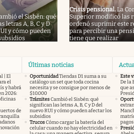
Crisis pensional
.
La Co
ambió el Sisbén: qué
Superior modificó las r
as letras A, B, C y D
ordenó suprimir este r
RUI y cómo pueden
para percibir una pens
 subsidios
tiene que realizar
Últimas noticias
Actua
l | El
Oportunidad
Tiendas D1 suma a su
Este v
ra el
catálogo un set que toda cocina
De la 
ís y habrá
necesita y se consigue por menos de
que a
en 2026:
$10.000
Presi
oficinas
Trámites
Cambió el Sisbén: qué
Oport
significan las letras A, B, C y D del
extran
uertos de
nuevo RUI y cómo pueden afectar los
Manch
ranquilla
subsidios
matríc
dadanos
pagos
Trucos
Cómo cargar la batería del
enovación
celular cuando no hay electricidad en
Presi
la casa: una manera efectiva, segura
Abelar