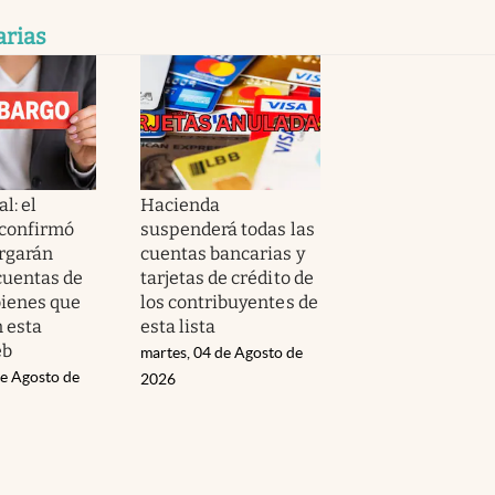
arias
al: el
Hacienda
confirmó
suspenderá todas las
rgarán
cuentas bancarias y
cuentas de
tarjetas de crédito de
bienes que
los contribuyentes de
n esta
esta lista
eb
martes, 04 de Agosto de
de Agosto de
2026