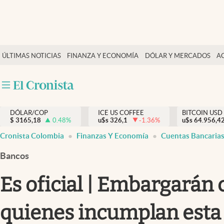
Finanzas y economía
ÚLTIMAS NOTICIAS
FINANZA Y ECONOMÍA
DÓLAR Y MERCADOS
A
Salud y nutrición
Vida espiritual
Actualidad
DÓLAR/COP
ICE US COFFEE
BITCOIN USD
Tiempo libre
$
3165,18
0.48
%
u$s
326,1
-1.36
%
u$s
64.956,4
Dólar y mercados
Cronista Colombia
Finanzas Y Economía
Cuentas Bancaria
Curiosidades
Bancos
Es oficial | Embargarán
quienes incumplan esta