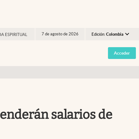
7 de agosto de 2026
Edición:
Colombia
DA ESPIRITUAL
Argentina
Acceder
España
México
USA
Colombia
Uruguay
penderán salarios de