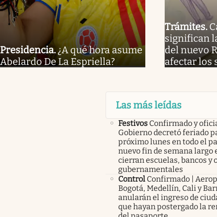
Trámites
.
C
significan l
Presidencia
.
¿A qué hora asume
del nuevo 
Abelardo De La Espriella?
afectar los
Las más leídas
Festivos
Confirmado y oficia
Gobierno decretó feriado pa
próximo lunes en todo el pa
nuevo fin de semana largo 
cierran escuelas, bancos y 
gubernamentales
Control
Confirmado | Aerop
Bogotá, Medellín, Cali y Bar
anularán el ingreso de ciu
que hayan postergado la r
del pasaporte