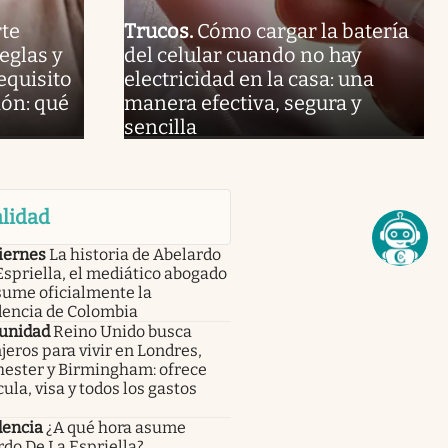
rte
Trucos
.
Cómo cargar la batería
eglas y
del celular cuando no hay
equisito
electricidad en la casa: una
ión: qué
manera efectiva, segura y
sencilla
lidad
iernes
La historia de Abelardo
Espriella, el mediático abogado
sume oficialmente la
dencia de Colombia
unidad
Reino Unido busca
jeros para vivir en Londres,
ester y Birmingham: ofrece
ula, visa y todos los gastos
dencia
¿A qué hora asume
do De La Espriella?