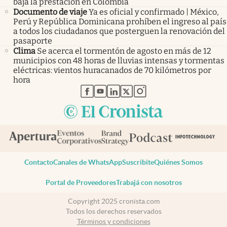
baja la prestación en Colombia
Documento de viaje
Ya es oficial y confirmado | México,
Perú y República Dominicana prohíben el ingreso al país
a todos los ciudadanos que posterguen la renovación del
pasaporte
Clima
Se acerca el tormentón de agosto en más de 12
municipios con 48 horas de lluvias intensas y tormentas
eléctricas: vientos huracanados de 70 kilómetros por
hora
abre en nueva pestaña
abre en nueva pestaña
abre en nueva pestaña
abre en nueva pestaña
abre en nueva pestaña
Contacto
Canales de WhatsApp
Suscribite
Quiénes Somos
Portal de Proveedores
Trabajá con nosotros
Copyright 2025 cronista.com
Todos los derechos reservados
Términos y condiciones