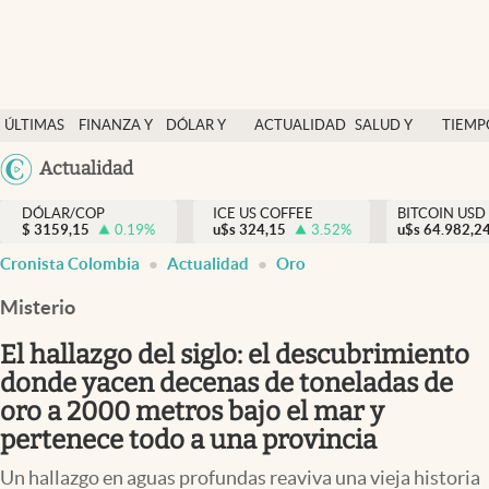
Finanzas y economía
ÚLTIMAS
FINANZA Y
DÓLAR Y
ACTUALIDAD
SALUD Y
TIEMP
Salud y nutrición
NOTICIAS
ECONOMÍA
MERCADOS
NUTRICIÓN
LIBRE
Argentina
Actualidad
Vida espiritual
España
Actualidad
DÓLAR/COP
ICE US COFFEE
BITCOIN USD
$
3159,15
0.19
%
u$s
324,15
3.52
%
u$s
México
64.982,2
Tiempo libre
Cronista Colombia
Actualidad
Oro
USA
Dólar y mercados
Colombia
Misterio
Uruguay
Curiosidades
El hallazgo del siglo: el descubrimiento
donde yacen decenas de toneladas de
Colombia
oro a 2000 metros bajo el mar y
pertenece todo a una provincia
Un hallazgo en aguas profundas reaviva una vieja historia