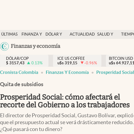
Finanzas y economía
ÚLTIMAS
FINANZA Y
DÓLAR Y
ACTUALIDAD
SALUD Y
TIEMP
Salud y nutrición
NOTICIAS
ECONOMÍA
MERCADOS
NUTRICIÓN
LIBRE
Argentina
Finanzas y economía
Vida espiritual
España
Actualidad
DÓLAR/COP
ICE US COFFEE
BITCOIN USD
$
3157,43
0.13
%
u$s
319,15
-0.96
%
u$s
México
64.927,1
Tiempo libre
Cronista Colombia
Finanzas Y Economía
Prosperidad Social
USA
Dólar y mercados
Colombia
Quita de subsidios
Uruguay
Curiosidades
Prosperidad Social: cómo afectará el
recorte del Gobierno a los trabajadores
Colombia
El director de Prosperidad Social, Gustavo Bolívar, explicó
que el presupuesto actual se verá drásticamente reducido.
¿Qué pasará con tu dinero?