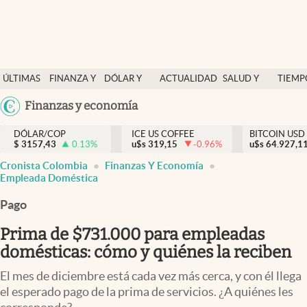
Finanzas y economía
ÚLTIMAS
FINANZA Y
DÓLAR Y
ACTUALIDAD
SALUD Y
TIEMP
Salud y nutrición
NOTICIAS
ECONOMÍA
MERCADOS
NUTRICIÓN
LIBRE
Argentina
Finanzas y economía
Vida espiritual
España
Actualidad
DÓLAR/COP
ICE US COFFEE
BITCOIN USD
$
3157,43
0.13
%
u$s
319,15
-0.96
%
u$s
México
64.927,1
Tiempo libre
Cronista Colombia
Finanzas Y Economía
USA
Empleada Doméstica
Dólar y mercados
Colombia
Pago
Uruguay
Curiosidades
Prima de $731.000 para empleadas
Colombia
domésticas: cómo y quiénes la reciben
El mes de diciembre está cada vez más cerca, y con él llega
el esperado pago de la prima de servicios. ¿A quiénes les