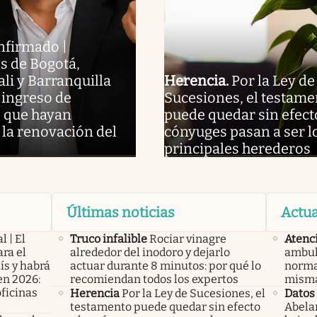
nfirmado |
s de Bogotá,
ali y Barranquilla
Herencia
.
Por la Ley de
 ingreso de
Sucesiones, el testame
 que hayan
puede quedar sin efecto
la renovación del
cónyuges pasan a ser l
principales herederos
Últimas noticias
Actua
l | El
Truco infalible
Rociar vinagre
Atenc
ra el
alrededor del inodoro y dejarlo
ambul
ís y habrá
actuar durante 8 minutos: por qué lo
normas
en 2026:
recomiendan todos los expertos
misma
oficinas
Herencia
Por la Ley de Sucesiones, el
Datos
testamento puede quedar sin efecto
Abelar