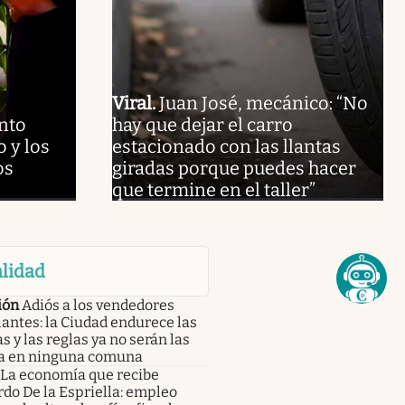
Viral
.
Juan José, mecánico: “No
nto
hay que dejar el carro
 y los
estacionado con las llantas
os
giradas porque puedes hacer
que termine en el taller”
lidad
ión
Adiós a los vendedores
antes: la Ciudad endurece las
 y las reglas ya no serán las
 en ninguna comuna
La economía que recibe
do De la Espriella: empleo