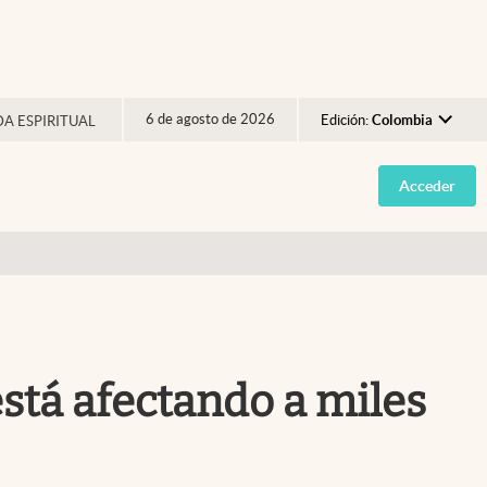
6 de agosto de 2026
Edición:
Colombia
DA ESPIRITUAL
Argentina
Acceder
España
México
USA
Colombia
Uruguay
stá afectando a miles