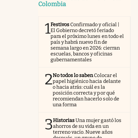
Colombia
1
Festivos
Confirmado y oficial |
El Gobierno decretó feriado
para el próximo lunes en todo el
país y habrá nuevo fin de
semana largo en 2026: cierran
escuelas, bancos y oficinas
gubernamentales
2
No todos lo saben
Colocar el
papel higiénico hacia delante
o hacia atrás: cuál es la
posición correcta y por qué
recomiendan hacerlo solo de
una forma
3
Historias
Una mujer gastó los
ahorros de su vida en un
terreno vacío. Nueve años
después, un grupo de