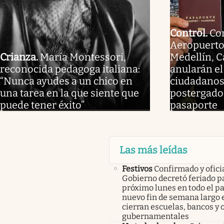
Control
.
Co
Aeropuerto
Crianza
.
María Montessori,
Medellín, C
reconocida pedagoga italiana:
anularán el
“Nunca ayudes a un chico en
ciudadanos
una tarea en la que siente que
postergado 
puede tener éxito”
pasaporte
Las más leídas
Festivos
Confirmado y oficia
Gobierno decretó feriado pa
próximo lunes en todo el pa
nuevo fin de semana largo 
cierran escuelas, bancos y 
gubernamentales