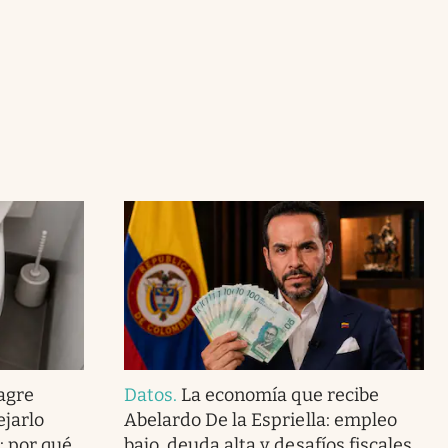
agre
Datos
.
La economía que recibe
ejarlo
Abelardo De la Espriella: empleo
: por qué
bajo, deuda alta y desafíos fiscales