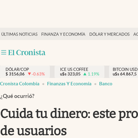
Finanzas y economía
ÚLTIMAS NOTICIAS
FINANZA Y ECONOMÍA
DÓLAR Y MERCADOS
A
Salud y nutrición
Vida espiritual
Actualidad
DÓLAR/COP
ICE US COFFEE
BITCOIN USD
Tiempo libre
$
3156,06
-0.63
%
u$s
323,05
1.19
%
u$s
64.867,5
Dólar y mercados
Cronista Colombia
Finanzas Y Economía
Banco
Curiosidades
¿Qué ocurrió?
Cuida tu dinero: este p
de usuarios