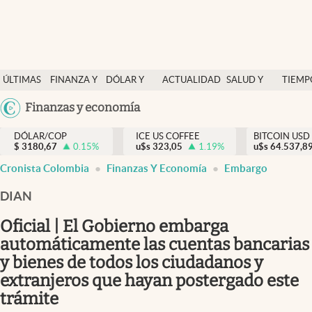
Finanzas y economía
ÚLTIMAS
FINANZA Y
DÓLAR Y
ACTUALIDAD
SALUD Y
TIEMP
Salud y nutrición
NOTICIAS
ECONOMÍA
MERCADOS
NUTRICIÓN
LIBRE
Argentina
Finanzas y economía
Vida espiritual
España
Actualidad
DÓLAR/COP
ICE US COFFEE
BITCOIN USD
$
3180,67
0.15
%
u$s
323,05
1.19
%
u$s
México
64.537,8
Tiempo libre
Cronista Colombia
Finanzas Y Economía
Embargo
USA
Dólar y mercados
Colombia
DIAN
Uruguay
Curiosidades
Oficial | El Gobierno embarga
automáticamente las cuentas bancarias
Colombia
y bienes de todos los ciudadanos y
extranjeros que hayan postergado este
trámite