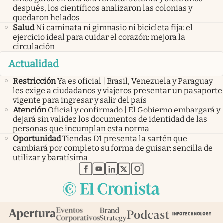
después, los científicos analizaron las colonias y
quedaron helados
Salud
Ni caminata ni gimnasio ni bicicleta fija: el
ejercicio ideal para cuidar el corazón: mejora la
circulación
Actualidad
Restricción
Ya es oficial | Brasil, Venezuela y Paraguay
les exige a ciudadanos y viajeros presentar un pasaporte
vigente para ingresar y salir del país
Atención
Oficial y confirmado | El Gobierno embargará y
dejará sin validez los documentos de identidad de las
personas que incumplan esta norma
Oportunidad
Tiendas D1 presenta la sartén que
cambiará por completo su forma de guisar: sencilla de
utilizar y baratísima
abre en nueva pestaña
abre en nueva pestaña
abre en nueva pestaña
abre en nueva pestaña
abre en nueva pestaña