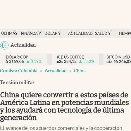
Finanzas y economía
ÚLTIMAS
FINANZA Y
DÓLAR Y
ACTUALIDAD
SALUD Y
TIEMP
Salud y nutrición
NOTICIAS
ECONOMÍA
MERCADOS
NUTRICIÓN
LIBRE
Argentina
Actualidad
Vida espiritual
España
Actualidad
DÓLAR/COP
ICE US COFFEE
BITCOIN USD
$
3159,06
0.19
%
u$s
324,15
3.52
%
u$s
México
65.246,0
Tiempo libre
Cronista Colombia
Actualidad
China
USA
Dólar y mercados
Colombia
Tensión militar
Uruguay
Curiosidades
China quiere convertir a estos países de
América Latina en potencias mundiales
Colombia
y los ayudará con tecnología de última
generación
El avance de los acuerdos comerciales y la cooperación