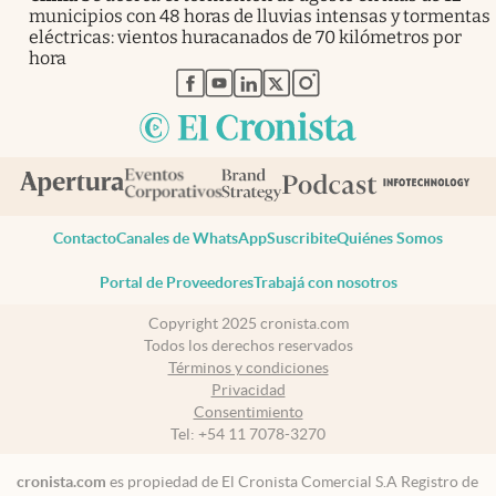
municipios con 48 horas de lluvias intensas y tormentas
eléctricas: vientos huracanados de 70 kilómetros por
hora
abre en nueva pestaña
abre en nueva pestaña
abre en nueva pestaña
abre en nueva pestaña
abre en nueva pestaña
Contacto
Canales de WhatsApp
Suscribite
Quiénes Somos
Portal de Proveedores
Trabajá con nosotros
Copyright 2025 cronista.com
Todos los derechos reservados
Términos y condiciones
Privacidad
Consentimiento
Tel:
+54 11 7078-3270
cronista.com
es propiedad de El Cronista Comercial S.A Registro de