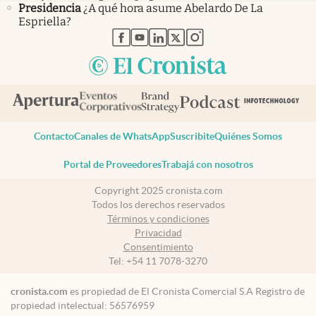
Presidencia
¿A qué hora asume Abelardo De La
Espriella?
abre en nueva pestaña
abre en nueva pestaña
abre en nueva pestaña
abre en nueva pestaña
abre en nueva pestaña
Contacto
Canales de WhatsApp
Suscribite
Quiénes Somos
Portal de Proveedores
Trabajá con nosotros
Copyright 2025 cronista.com
Todos los derechos reservados
Términos y condiciones
Privacidad
Consentimiento
Tel:
+54 11 7078-3270
cronista.com
es propiedad de El Cronista Comercial S.A Registro de
propiedad intelectual: 56576959