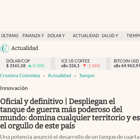
Finanzas y economía
ÚLTIMAS
FINANZA Y
DÓLAR Y
ACTUALIDAD
SALUD Y
TIEMP
Salud y nutrición
NOTICIAS
ECONOMÍA
MERCADOS
NUTRICIÓN
LIBRE
Argentina
Actualidad
Vida espiritual
España
Actualidad
DÓLAR/COP
ICE US COFFEE
BITCOIN USD
$
3165,18
0.48
%
u$s
326,1
-1.36
%
u$s
México
64.963,9
Tiempo libre
Cronista Colombia
Actualidad
Tanque
USA
Dólar y mercados
Colombia
Innovación
Uruguay
Curiosidades
Oficial y definitivo | Despliegan el
tanque de guerra más poderoso del
Colombia
mundo: domina cualquier territorio y es
el orgullo de este país
Una potencia anunció el desarrollo de un tanque de cuarta