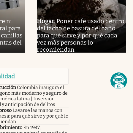
re ni
Hogar
.
Poner café usado dentro
ral para
del tacho de basura del baño:
 canillas
para qué sirve y por qué cada
ntas del
vez más personas lo
recomiendan
lidad
rucción
Colombia inaugura el
gono más moderno y seguro de
mérica latina | Inversión
 y anticipación de delitos
broso
Lavarse las manos con
uesa: para qué sirve y por qué lo
iendan
brimiento
En 1947,