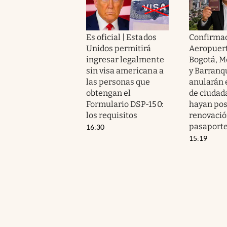
Es oficial | Estados
Confirmad
Unidos permitirá
Aeropuert
ingresar legalmente
Bogotá, Me
sin visa americana a
y Barranqu
las personas que
anularán 
obtengan el
de ciudad
Formulario DSP-150:
hayan pos
los requisitos
renovació
pasaport
16:30
15:19