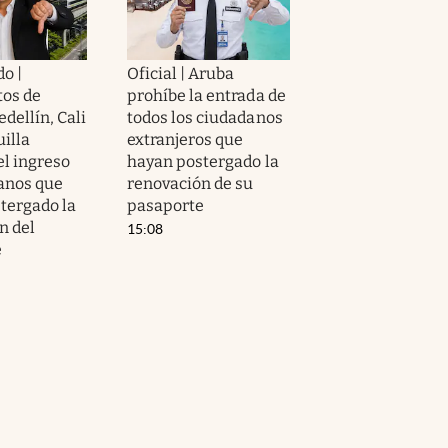
o |
Oficial | Aruba
os de
prohíbe la entrada de
dellín, Cali
todos los ciudadanos
illa
extranjeros que
el ingreso
hayan postergado la
anos que
renovación de su
tergado la
pasaporte
n del
15:08
e