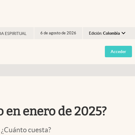
6 de agosto de 2026
Edición:
Colombia
DA ESPIRITUAL
Argentina
Acceder
España
México
USA
Colombia
Uruguay
o en enero de 2025?
. ¿Cuánto cuesta?