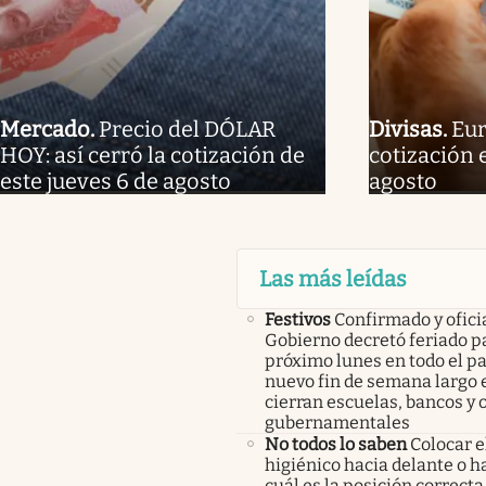
Mercado
.
Precio del DÓLAR
Divisas
.
Eur
HOY: así cerró la cotización de
cotización 
este jueves 6 de agosto
agosto
Las más leídas
Festivos
Confirmado y oficia
Gobierno decretó feriado pa
próximo lunes en todo el pa
nuevo fin de semana largo 
cierran escuelas, bancos y 
gubernamentales
No todos lo saben
Colocar e
higiénico hacia delante o ha
cuál es la posición correcta