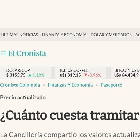
Finanzas y economía
ÚLTIMAS NOTICIAS
FINANZA Y ECONOMÍA
DÓLAR Y MERCADOS
A
Salud y nutrición
Vida espiritual
Actualidad
DÓLAR/COP
ICE US COFFEE
BITCOIN USD
Tiempo libre
$
3155,75
0.18
%
u$s
319,15
-0.96
%
u$s
64.434,9
Dólar y mercados
Cronista Colombia
Finanzas Y Economía
Pasaporte
Curiosidades
Precio actualizado
¿Cuánto cuesta tramitar
La Cancillería compartió los valores actuali