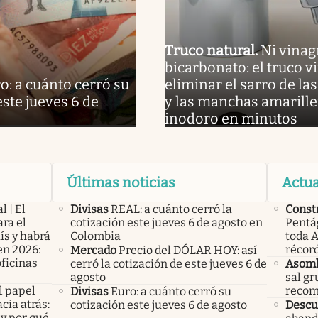
Truco natural
.
Ni vinag
bicarbonato: el truco vi
o: a cuánto cerró su
eliminar el sarro de las
este jueves 6 de
y las manchas amarille
inodoro en minutos
Últimas noticias
Actua
l | El
Divisas
REAL: a cuánto cerró la
Const
ra el
cotización este jueves 6 de agosto en
Pentá
ís y habrá
Colombia
toda A
en 2026:
récord
Mercado
Precio del DÓLAR HOY: así
oficinas
cerró la cotización de este jueves 6 de
Asom
agosto
sal gr
l papel
recom
Divisas
Euro: a cuánto cerró su
cia atrás:
cotización este jueves 6 de agosto
Descu
 y por qué