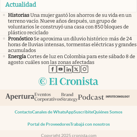
Actualidad
Historias
Una mujer gastó los ahorros de su vida en un
terreno vacío. Nueve años después, un grupo de
voluntarios le construyó una casa con 850 bloques de
plástico reciclado
Pronóstico
Se aproxima un diluvio histórico: más de 24
horas de lluvias intensas, tormentas eléctricas y grandes
acumulados
Energía
Cortes de luz en Colombia para este sábado 8 de
agosto: cuáles son las zonas afectadas
abre en nueva pestaña
abre en nueva pestaña
abre en nueva pestaña
abre en nueva pestaña
abre en nueva pestaña
Contacto
Canales de WhatsApp
Suscribite
Quiénes Somos
Portal de Proveedores
Trabajá con nosotros
Copyright 2025 cronista.com