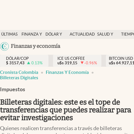
Finanzas y economía
ÚLTIMAS
FINANZA Y
DÓLAR Y
ACTUALIDAD
SALUD Y
TIEMP
Salud y nutrición
NOTICIAS
ECONOMÍA
MERCADOS
NUTRICIÓN
LIBRE
Argentina
Finanzas y economía
Vida espiritual
España
Actualidad
DÓLAR/COP
ICE US COFFEE
BITCOIN USD
$
3157,43
0.13
%
u$s
319,15
-0.96
%
u$s
México
64.927,1
Tiempo libre
Cronista Colombia
Finanzas Y Economía
USA
Billeteras Digitales
Dólar y mercados
Colombia
Impuestos
Uruguay
Curiosidades
Billeteras digitales: este es el tope de
Colombia
transferencias que puedes realizar para
evitar investigaciones
Quienes realicen transferencias a través de billeteras