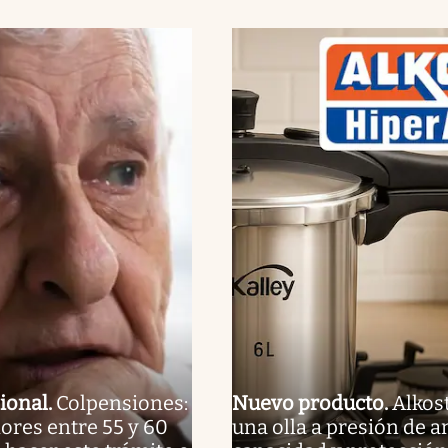
ional
.
Colpensiones:
Nuevo producto
.
Alkost
dores entre 55 y 60
una olla a presión de 