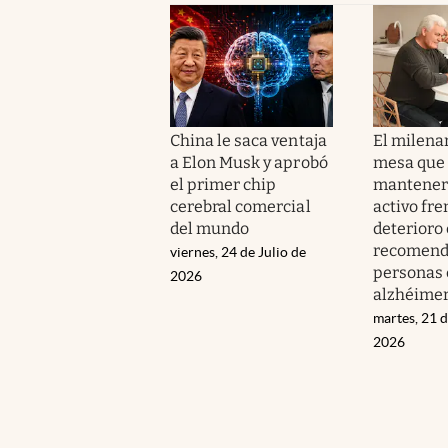
China le saca ventaja
El milenar
a Elon Musk y aprobó
mesa que 
el primer chip
mantener 
cerebral comercial
activo fre
del mundo
deterioro 
recomend
viernes, 24 de Julio de
personas 
2026
alzhéime
martes, 21 d
2026