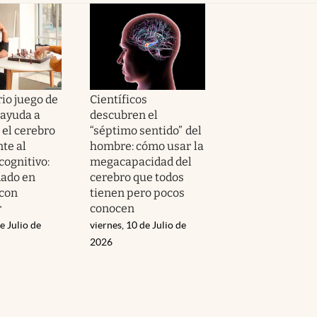
io juego de
Científicos
ayuda a
descubren el
el cerebro
“séptimo sentido” del
nte al
hombre: cómo usar la
cognitivo:
megacapacidad del
ado en
cerebro que todos
con
tienen pero pocos
r
conocen
e Julio de
viernes, 10 de Julio de
2026