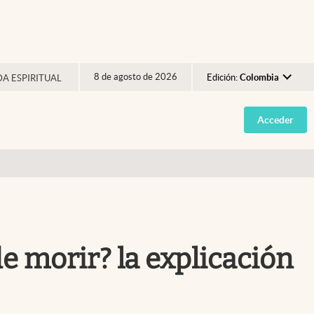
8 de agosto de 2026
Edición:
Colombia
DA ESPIRITUAL
Argentina
Acceder
España
México
USA
Colombia
Uruguay
de morir? la explicación