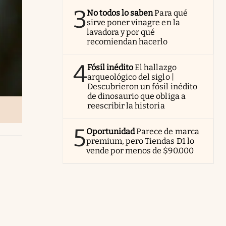
3
No todos lo saben
Para qué
sirve poner vinagre en la
lavadora y por qué
recomiendan hacerlo
4
Fósil inédito
El hallazgo
arqueológico del siglo |
Descubrieron un fósil inédito
de dinosaurio que obliga a
reescribir la historia
5
Oportunidad
Parece de marca
premium, pero Tiendas D1 lo
vende por menos de $90.000