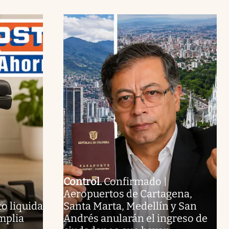
Control
.
Confirmado |
Aeropuertos de Cartagena,
o liquida
Santa Marta, Medellín y San
amplia
Andrés anularán el ingreso de