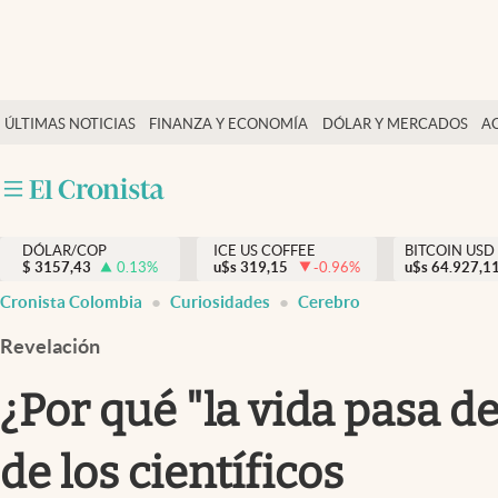
Finanzas y economía
ÚLTIMAS NOTICIAS
FINANZA Y ECONOMÍA
DÓLAR Y MERCADOS
A
Salud y nutrición
Vida espiritual
Actualidad
DÓLAR/COP
ICE US COFFEE
BITCOIN USD
Tiempo libre
$
3157,43
0.13
%
u$s
319,15
-0.96
%
u$s
64.927,1
Dólar y mercados
Cronista Colombia
Curiosidades
Cerebro
Curiosidades
Revelación
¿Por qué "la vida pasa de
de los científicos