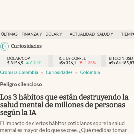
Finanzas y economía
ÚLTIMAS
FINANZA Y
DÓLAR Y
ACTUALIDAD
SALUD Y
TIEMP
Salud y nutrición
NOTICIAS
ECONOMÍA
MERCADOS
NUTRICIÓN
LIBRE
Argentina
Curiosidades
Vida espiritual
España
Actualidad
DÓLAR/COP
ICE US COFFEE
BITCOIN USD
$
3156,5
0.21
%
u$s
326,1
-1.36
%
u$s
México
64.185,8
Tiempo libre
Cronista Colombia
Curiosidades
Colombia
USA
Dólar y mercados
Colombia
Peligro silencioso
Uruguay
Curiosidades
Los 3 hábitos que están destruyendo la
salud mental de millones de personas
Colombia
según la IA
El impacto de ciertos hábitos cotidianos sobre la salud
mental es mayor de lo que se cree. ¿Qué medidas tomar