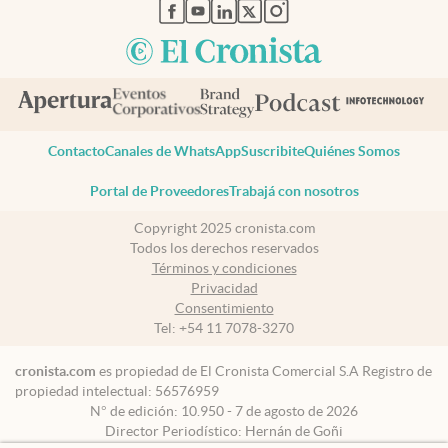
abre en nueva pestaña
abre en nueva pestaña
abre en nueva pestaña
abre en nueva pestaña
abre en nueva pestaña
Contacto
Canales de WhatsApp
Suscribite
Quiénes Somos
Portal de Proveedores
Trabajá con nosotros
Copyright 2025 cronista.com
Todos los derechos reservados
Términos y condiciones
Privacidad
Consentimiento
Tel:
+54 11 7078-3270
cronista.com
es propiedad de El Cronista Comercial S.A Registro de
propiedad intelectual: 56576959
N° de edición: 10.950 - 7 de agosto de 2026
Director Periodístico: Hernán de Goñi