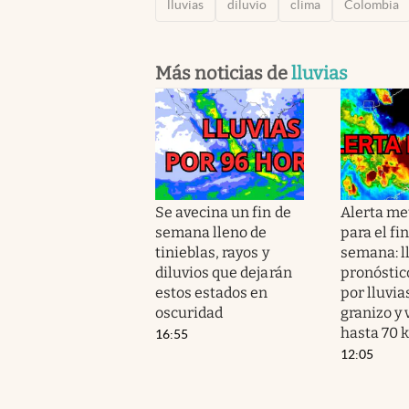
lluvias
diluvio
clima
Colombia
Más noticias de
lluvias
Se avecina un fin de
Alerta me
semana lleno de
para el fi
tinieblas, rayos y
semana: l
diluvios que dejarán
pronóstic
estos estados en
por lluvia
oscuridad
granizo y 
hasta 70 
16:55
12:05