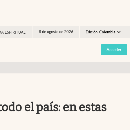
8 de agosto de 2026
Edición:
Colombia
DA ESPIRITUAL
Argentina
Acceder
España
México
USA
Colombia
Uruguay
odo el país: en estas