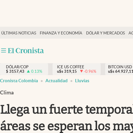
Finanzas y economía
ÚLTIMAS NOTICIAS
FINANZA Y ECONOMÍA
DÓLAR Y MERCADOS
A
Salud y nutrición
Vida espiritual
Actualidad
DÓLAR/COP
ICE US COFFEE
BITCOIN USD
Tiempo libre
$
3157,43
0.13
%
u$s
319,15
-0.96
%
u$s
64.927,1
Dólar y mercados
Cronista Colombia
Actualidad
Lluvias
Curiosidades
Clima
Llega un fuerte temporal 
áreas se esperan los ma