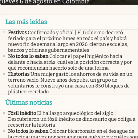
jueves 6 de agosto en Colombia
Las más leídas
Festivos
Confirmado y oficial | El Gobierno decretó
feriado para el próximo lunes en todo el país y habrá
nuevo fin de semana largo en 2026: cierran escuelas,
bancos y oficinas gubernamentales
No todos lo saben
Colocar el papel higiénico hacia
delante o hacia atrás: cuál es la posición correcta y por
qué recomiendan hacerlo solo de una forma
Historias
Una mujer gastó los ahorros de su vida en un
terreno vacío. Nueve años después, un grupo de
voluntarios le construyó una casa con 850 bloques de
plástico reciclado
Últimas noticias
Fósil inédito
El hallazgo arqueológico del siglo |
Descubrieron un fósil inédito de dinosaurio que obliga a
reescribir la historia
No todos lo saben
Colocar bicarbonato en el desagüe de
la cocina una vez por semana: para qué sirve y cuáles son