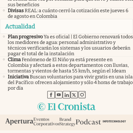
sus beneficios
Divisas
REAL: a cuánto cerró la cotización este jueves 6
de agosto en Colombia
Actualidad
Plan progresivo
Ya es oficial | El Gobierno renovará todos
los medidores de agua: personal administrativo y
técnicos verificarán los sistemas y los usuarios deberán
pagar el total de la instalación
Clima
Fenómeno de El Niño ya está presente en
Colombia y afectará a estos departamentos con lluvias,
tormentas y vientos de hasta 55 km/h, según el Ideam
Iniciativa
Buscan voluntarios para vivir gratis en una isla
del Pacífico: ofrecen alojamiento y sólo 4 horas de trabajo
por día
abre en nueva pestaña
abre en nueva pestaña
abre en nueva pestaña
abre en nueva pestaña
abre en nueva pestaña