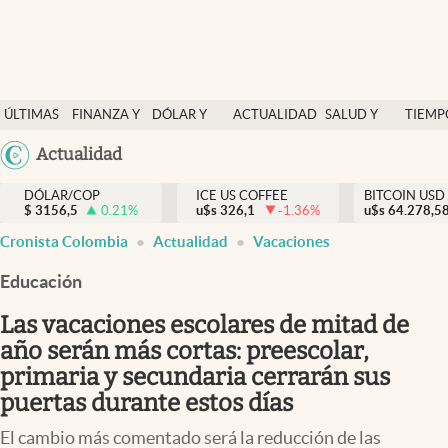
Finanzas y economía
ÚLTIMAS
FINANZA Y
DÓLAR Y
ACTUALIDAD
SALUD Y
TIEMP
Salud y nutrición
NOTICIAS
ECONOMÍA
MERCADOS
NUTRICIÓN
LIBRE
Argentina
Actualidad
Vida espiritual
España
Actualidad
DÓLAR/COP
ICE US COFFEE
BITCOIN USD
$
3156,5
0.21
%
u$s
326,1
-1.36
%
u$s
México
64.278,5
Tiempo libre
Cronista Colombia
Actualidad
Vacaciones
USA
Dólar y mercados
Colombia
Educación
Uruguay
Curiosidades
Las vacaciones escolares de mitad de
año serán más cortas: preescolar,
Colombia
primaria y secundaria cerrarán sus
puertas durante estos días
El cambio más comentado será la reducción de las